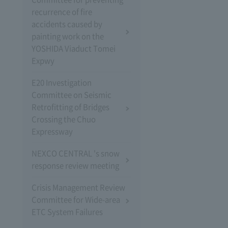
recurrence of fire
accidents caused by
painting work on the
YOSHIDA Viaduct Tomei
Expwy
E20 Investigation
Committee on Seismic
Retrofitting of Bridges
Crossing the Chuo
Expressway
NEXCO CENTRAL 's snow
response review meeting
Crisis Management Review
Committee for Wide-area
ETC System Failures