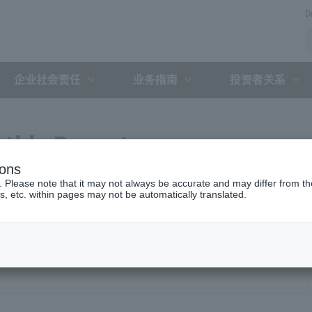
D
企业社会责任
业务指南
投资者关系
thly Report
ions
. Please note that it may not always be accurate and may differ from the
s, etc. within pages may not be automatically translated.