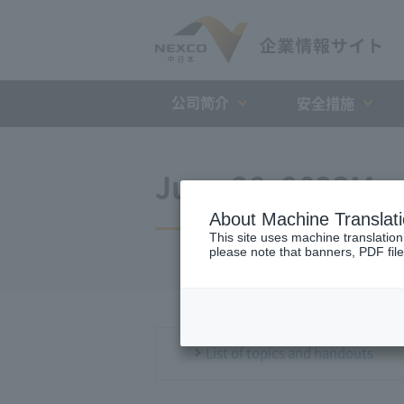
公司简介
安全措施
June 28, 2023Mon
About Machine Translat
This site uses machine translation
please note that banners, PDF file
List of topics and handouts