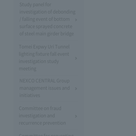
Study panel for
investigation of debonding
/ falling event of bottom
surface sprayed concrete
of steel main girder bridge
Tomei Expwy Uri Tunnel
lighting fixture fall event
investigation study
meeting
NEXCO CENTRAL Group
management issues and
initiatives
Committee on fraud
investigation and
recurrence prevention
Committee for preventing