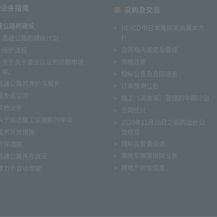
业务指南
采购及交易
速公路的建设
NEXCO中日本集团采购基本方
针
高速公路的建设计划
合同相关规定及要领
维护流程
资格注册
关于关于事业认证的适期申请
等。
投标公告及合同信息
高速公路的养护与服务
订单预测公告
服务区运营
施工（调查等）管理的中期计划
其他业务
合同统计
关于临近施工实施前的申请
2020年11月16日之前的出价公
技术开发措施
告信息
投标监督委员会
环保措施
事故车辆等排除业务
高速公路库存效应
房地产销售信息
致力于自动驾驶