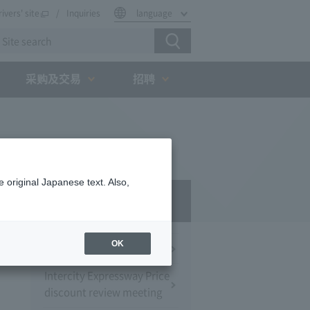
rivers' site
Inquiries
language
采购及交易
招聘
 original Japanese text. Also,
Press Room
OK
Press Conference
Intercity Expressway Price
discount review meeting