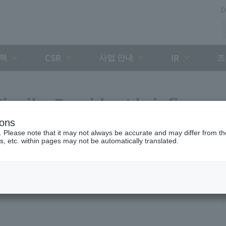
D
대책
사업 안내
조
CSR
IR
iyaike President briefing
ions
. Please note that it may not always be accurate and may differ from the
s, etc. within pages may not be automatically translated.