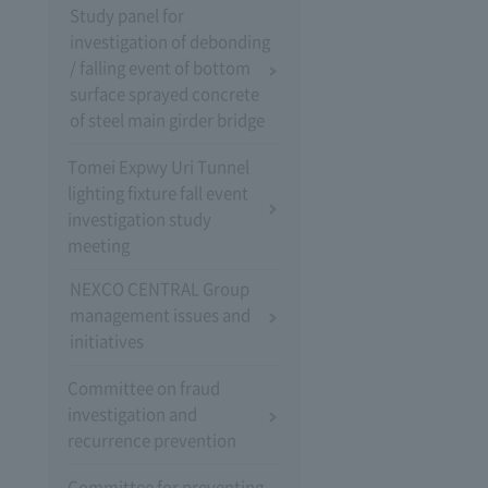
Study panel for
investigation of debonding
/ falling event of bottom
surface sprayed concrete
of steel main girder bridge
Tomei Expwy Uri Tunnel
lighting fixture fall event
investigation study
meeting
NEXCO CENTRAL Group
management issues and
initiatives
Committee on fraud
investigation and
recurrence prevention
Committee for preventing