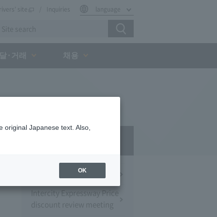
rivers' site
Inquiries
language
달·거래
채용
 original Japanese text. Also,
Press Room
OK
Press Conference
Intercity Expressway Price
discount review meeting