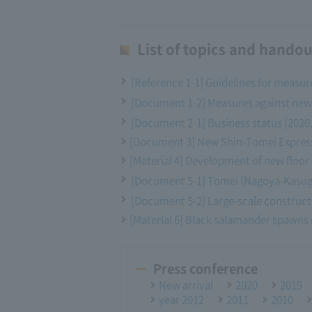
List of topics and handou
[Reference 1-1] Guidelines for measur
[Document 1-2] Measures against new 
[Document 2-1] Business status (2020.
[Document 3] New Shin-Tomei Express
[Material 4] Development of new floo
[Document 5-1] Tomei (Nagoya-Kasugai
[Document 5-2] Large-scale constructio
[Material 6] Black salamander spawns o
Press conference
New arrival
2020
2019
year 2012
2011
2010