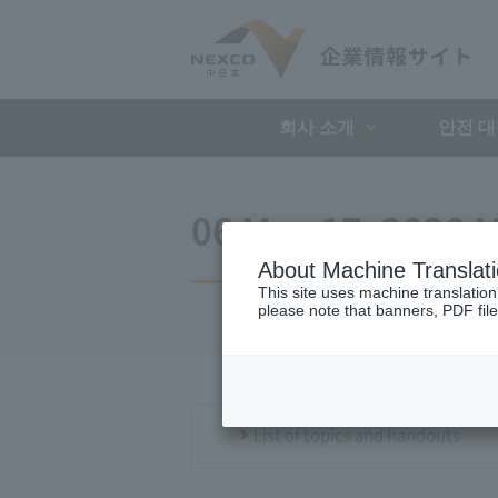
회사 소개
안전 
06 May 17, 2020 M
About Machine Translat
This site uses machine translation
please note that banners, PDF file
List of topics and handouts