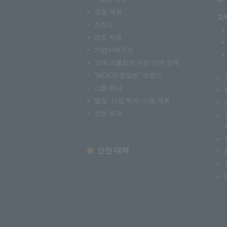
경영 계획
고
조직도
보도 자료
기업지배구조
고객 괴롭힘에 대한 기본 정책
'NEXCO 중일본' 브랜드
그룹 회사
협정·사업 허가·사업 계획
정보 공개
안전 대책