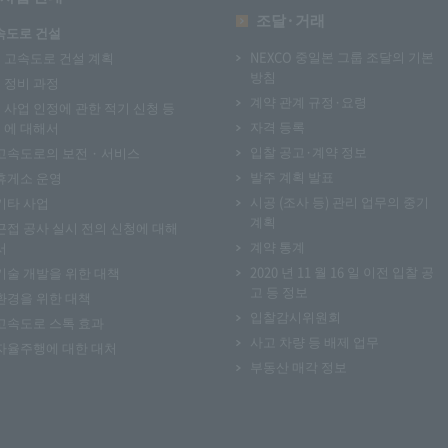
조달·거래
속도로 건설
NEXCO 중일본 그룹 조달의 기본
고속도로 건설 계획
방침
정비 과정
계약 관계 규정·요령
사업 인정에 관한 적기 신청 등
자격 등록
에 대해서
입찰 공고·계약 정보
고속도로의 보전 · 서비스
발주 계획 발표
휴게소 운영
시공 (조사 등) 관리 업무의 중기
기타 사업
계획
근접 공사 실시 전의 신청에 대해
계약 통계
서
2020 년 11 월 16 일 이전 입찰 공
기술 개발을 위한 대책
고 등 정보
환경을 위한 대책
입찰감시위원회
고속도로 스톡 효과
사고 차량 등 배제 업무
자율주행에 대한 대처
부동산 매각 정보