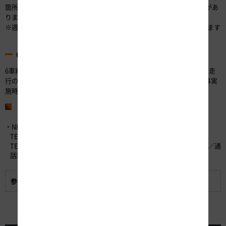
箇所※では、路肩が狭く、最高速度が80km/hに規制されている区間があ
りますので、ご注意をお願いいたします。
※週ごとの交通規制予定を
で随時お知らせしています
専用WEBサイト
6車線化の完成により期待される主な効果
6車線（片側3車線）化の完成で、ダブル連結トラックやトラック隊列走
行の安全確保や物流効率化、E1 東名の通行止め時やリニューアル工事実
施時の安定的な交通確保が期待されます。
お問い合わせ先
・NEXCO中日本お客さまセンター （24時間365日対応）
TEL：0120-922-229 （フリーダイヤル）
TEL：052-223-0333 （フリーダイヤルがご利用になれないお客さま／通
話料有料）
参考資料:
新東名6車線化完成による効果