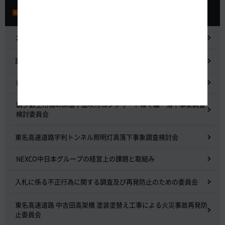
プレスルーム
ニュースリリース
記者会見
都市間高速道路料金割引検討会
鋼少数主桁橋の床版下面吹付コンクリートはく離・落下事象調査
検討委員会
東名高速道路宇利トンネル照明灯具落下事象調査検討会
NEXCO中日本グループの経営上の課題と取組み
入札に係る不正行為に関する調査及び再発防止のための委員会
東名高速道路 中吉田高架橋 塗装塗替え工事による火災事故再発防
止委員会