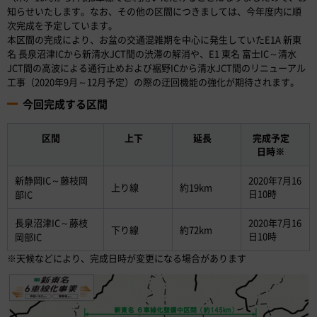
知らせいたします。なお、その他の区間につきましては、今年度内に順
次完成を予定しています。
本区間の完成により、お盆の交通混雑期を中心に発生していたE1A 新東
名 長泉沼津ICから新清水JCT間の渋滞の解消や、E1 東名 富士IC～清水
JCT間の高波による通行止めおよび裾野ICから清水JCT間のリニューアル
工事（2020年9月～12月予定）の際の迂回機能の強化が期待されます。
今回完成する区間
区間
上下
延長
完成予定
日時※
新静岡IC～藤枝岡
2020年7月16
上り線
約19km
日10時
部IC
長泉沼津IC～藤枝
2020年7月16
下り線
約72km
日10時
岡部IC
※天候などにより、完成日時が変更になる場合があります