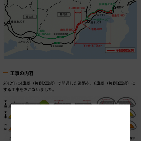
工事の内容
2012年に4車線（片側2車線）で開通した道路を、6車線（片側3車線）に
する工事をおこないました。