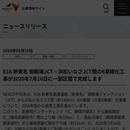
検索
メニュー
ニュースリリース
2020年06月16日
本社
開通・建設
プレスリリース
E1A 新東名 御殿場JCT～浜松いなさJCT間の6車線化工
事が2020年7月16日に一部区間で完成します
NEXCO中日本は、E1A 新東名高速道路（新東名） 御殿場ジャンクション
（JCT）から浜松いなさJCT間（約145km）の6車線（片側3車線）化事業
について、2018年度から鋭意工事を進めています。
このうち、新静岡インターチェンジ（IC、静岡市葵区）から藤枝岡部
IC（静岡県藤枝市）間の上り線（約19km）と、長泉沼津IC（静岡県駿東
郡長泉町）から藤枝岡部IC間の下り線（約72km）が、2020年7月16日
（木）10時から片側3車線でご利用いただけることになりましたので、お