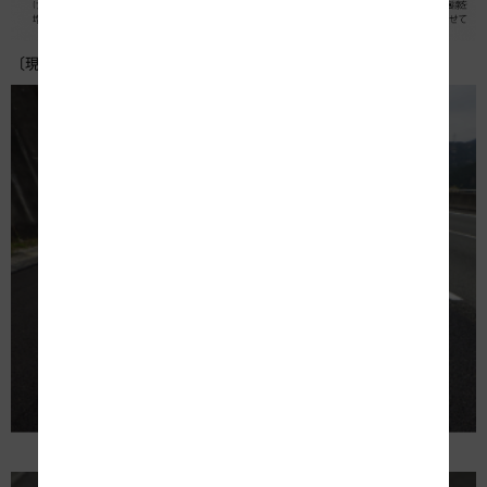
〔現地の完成状況〕
土工部