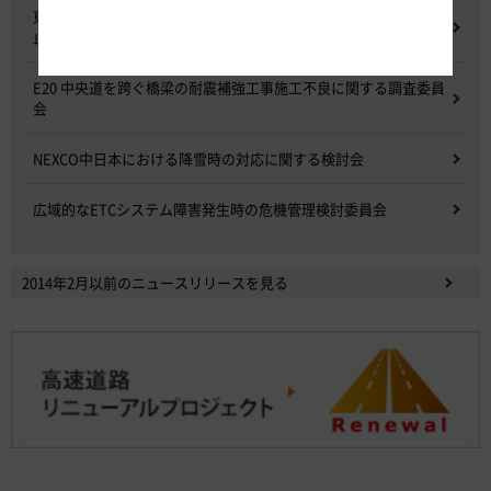
東名高速道路 中吉田高架橋 塗装塗替え工事による火災事故再発防
止委員会
E20 中央道を跨ぐ橋梁の耐震補強工事施工不良に関する調査委員
会
NEXCO中日本における降雪時の対応に関する検討会
広域的なETCシステム障害発生時の危機管理検討委員会
2014年2月以前のニュースリリースを見る