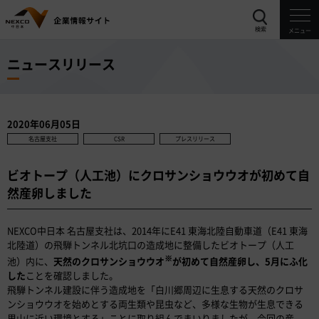
検索
メニュー
ニュースリリース
2020年06月05日
名古屋支社
CSR
プレスリリース
ビオトープ（人工池）にクロサンショウウオが初めて自
然産卵しました
NEXCO中日本 名古屋支社は、2014年にE41 東海北陸自動車道（E41 東海
北陸道）の飛騨トンネル北坑口の造成地に整備したビオトープ（人工
※
池）内に、
天然のクロサンショウウオ
が初めて自然産卵し、5月にふ化
した
ことを確認しました。
飛騨トンネル建設に伴う造成地を「白川郷周辺に生息する天然のクロサ
ンショウウオを始めとする両生類や昆虫など、多様な生物が生息できる
里山に近い環境とする」ことに取り組んでまいりましたが、今回の産