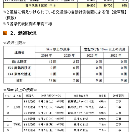
※2 道路に備えつけられている交通量の自動計測装置による値【全車種】
（概数）
※3 各県代表区間の単純平均
2．混雑状況
≪渋滞回数≫
≪5km以上の渋滞≫