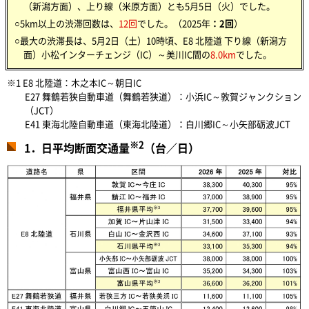
（新潟方面）、上り線（米原方面）とも5月5日（火）でした。
○5km以上の渋滞回数は、
12回
でした。（2025年
：2回
）
○最大の渋滞長は、5月2日（土）10時頃、E8 北陸道 下り線（新潟方
面）小松インターチェンジ（IC）～美川IC間の
8.0km
でした。
※1 E8 北陸道：木之本IC～朝日IC
E27 舞鶴若狭自動車道（舞鶴若狭道）：小浜IC～敦賀ジャンクション
（JCT）
E41 東海北陸自動車道（東海北陸道）：白川郷IC～小矢部砺波JCT
※2
1．日平均断面交通量
（台／日）