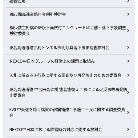
記者会見
都市間高速道路料金割引検討会
鋼少数主桁橋の床版下面吹付コンクリートはく離・落下事象調査
検討委員会
東名高速道路宇利トンネル照明灯具落下事象調査検討会
NEXCO中日本グループの経営上の課題と取組み
入札に係る不正行為に関する調査及び再発防止のための委員会
東名高速道路 中吉田高架橋 塗装塗替え工事による火災事故再発防
止委員会
E20 中央道を跨ぐ橋梁の耐震補強工事施工不良に関する調査委員
会
NEXCO中日本における降雪時の対応に関する検討会