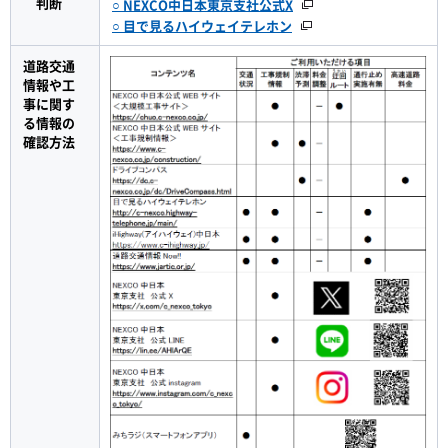
判断
○ NEXCO中日本東京支社公式X
○ 目で見るハイウェイテレホン
道路交通
情報や工
事に関す
る情報の
確認方法