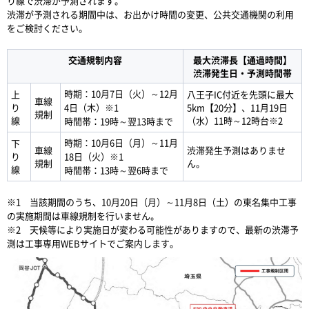
り線で渋滞が予測されます。
渋滞が予測される期間中は、お出かけ時間の変更、公共交通機関の利用
をご検討ください。
交通規制内容
最大渋滞長【通過時間】
渋滞発生日・予測時間帯
時期：10月7日（火）～12月
上
八王子IC付近を先頭に最大
車線
り
4日（木）※1
5km【20分】、11月19日
規制
線
（水）11時～12時台※2
時間帯：19時～翌13時まで
時期：10月6日（月）～11月
下
車線
渋滞発生予測はありませ
り
18日（火）※1
規制
ん。
線
時間帯：13時～翌6時まで
※1 当該期間のうち、10月20日（月）～11月8日（土）の東名集中工事
の実施期間は車線規制を行いません。
※2 天候等により実施日が変わる可能性がありますので、最新の渋滞予
測は工事専用WEBサイトでご案内します。