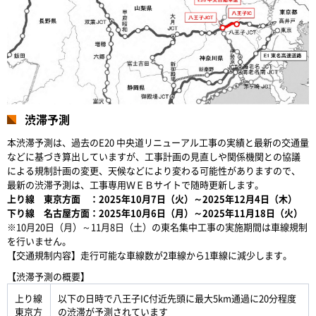
渋滞予測
本渋滞予測は、過去のE20 中央道リニューアル工事の実績と最新の交通量
などに基づき算出していますが、工事計画の見直しや関係機関との協議
による規制計画の変更、天候などにより変わる可能性がありますので、
最新の渋滞予測は、工事専用ＷＥＢサイトで随時更新します。
上り線 東京方面 ：2025年10月7日（火）～2025年12月4日（木）
下り線 名古屋方面：2025年10月6日（月）～2025年11月18日（火）
※10月20日（月）～11月8日（土）の東名集中工事の実施期間は車線規制
を行いません。
【交通規制内容】走行可能な車線数が2車線から1車線に減少します。
【渋滞予測の概要】
上り線
以下の日時で八王子IC付近先頭に最大5km通過に20分程度
東京方
の渋滞が予測されています