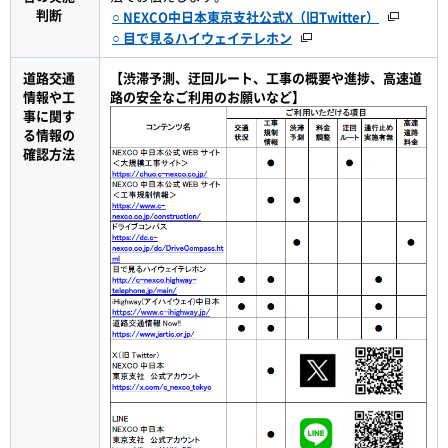
判断
○ NEXCO中日本東京支社公式X（旧Twitter）
○ 目で見るハイウェイテレホン
道路交通
【渋滞予測、迂回ルート、工事の概要や進捗、高速道
情報や工
路の安全なご利用のお願いなど】
事に関す
る情報の
確認方法