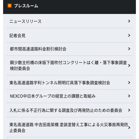
プレスルーム
ニュースリリース
記者会見
都市間高速道路料金割引検討会
鋼少数主桁橋の床版下面吹付コンクリートはく離・落下事象調査
検討委員会
東名高速道路宇利トンネル照明灯具落下事象調査検討会
NEXCO中日本グループの経営上の課題と取組み
入札に係る不正行為に関する調査及び再発防止のための委員会
東名高速道路 中吉田高架橋 塗装塗替え工事による火災事故再発防
止委員会