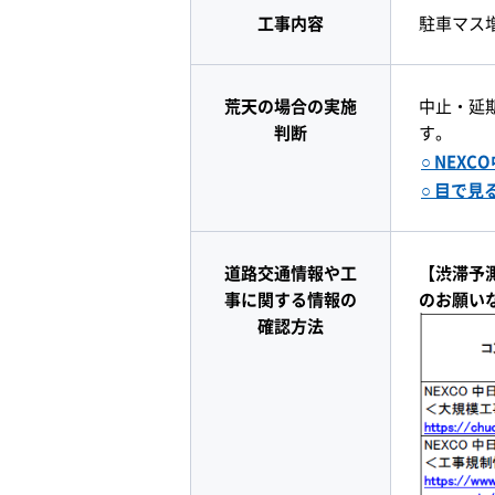
工事内容
駐車マス
荒天の場合の実施
中止・延
判断
す。
○ NEX
○ 目で
道路交通情報や工
【渋滞予
事に関する情報の
のお願い
確認方法