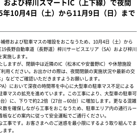
上下）および梓川スマートIC（上下線）で夜間
5年10月4日（土）から11月9日（日）まで
装の補修および駐車マスの増設をおこなうため、10月4日（土）から
、E19長野自動車道（長野道）梓川サービスエリア（SA）および梓川
を実施します。
しますが、閉鎖中は近隣のIC（松本ICや安曇野IC）や休憩施設
をご利用ください。お出かけの際は、夜間閉鎖の実施状況や最新の交
y中日本」などでご確認いただきますようお願いします。
PA）において深夜の時間帯を中心に大型車の駐車マス不足による
駐車マスの拡充を進めています。この工事により、大型車の駐車可
5台）に、下りで約2.2倍（27台→60台）に増加します。更なる混雑
ス数を確保しながら工事をおこなうため、駐車エリア内の通行ルー
看板などの案内に従って安全運転でご通行ください。
な工事です。お客さまへのご迷惑を最小限にするよう取り組んでま
します。