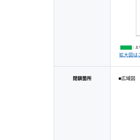
拡大図は
閉鎖箇所
■広域図