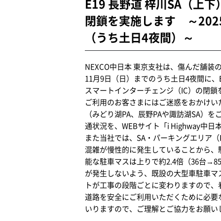
E19 長野道 梓川SA（
閉鎖を実施します ～202
（うち土日4夜間）～
NEXCO中日本 東京支社は、傷んだ舗
11月9日（日）までのうち土日4夜間に
スマートインターチェンジ（IC）の閉鎖
ご利用のお客さまにはご迷惑をおかけいた
（みどり湖PA、辰野PAや諏訪湖SA）
通状況を、WEBサイト「i Highwa
また当社では、SA・パーキングエリア（
混雑が慢性的に発生していることから、
能な駐車マスは上りで約2.4倍（36台→8
が発生しないよう、既設の大型車駐車マ
トが工事の段階ごとに変わりますので、
道路を安全にご利用いただくために必要
いりますので、ご理解とご協力をお願い