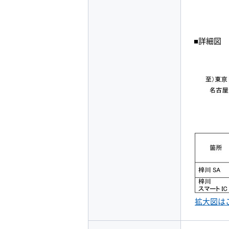
■詳細図
拡大図は