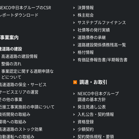
NEXCO中日本グループのCSR
決算情報
レポートダウンロード
株主総会
サステナブルファイナンス
社債等の発行実績
事業案内
道路債券の承継
道路建設関係債務残高一覧
速道路の建設
格付情報
高速道路の建設情報
有価証券報告書/半期報告書
整備の流れ
事業認定に関する適期申請な
どについて
調達・お取引
高速道路の保全・サービス
サービスエリアの運営
NEXCO中日本グループ
その他の事業
調達の基本方針
近接工事実施前の申請について
発注見通し公表
技術開発の取組み
入札公告・契約情報
環境への取組み
資格登録
高速道路のストック効果
少額契約
自動運転への取組み
契約関係規程・要領