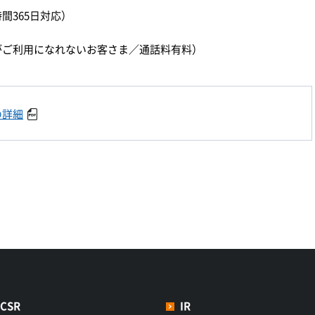
時間365日対応）
）
ダイヤルがご利用になれないお客さま／通話料有料）
の詳細
CSR
IR