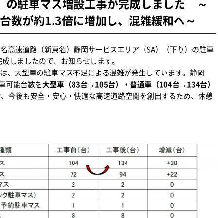
下り）の駐車マス増設工事が完成しました ～
台数が約1.3倍に増加し、混雑緩和へ～
 新東名高速道路（新東名）静岡サービスエリア（SA）（下り）の駐車
に完成しましたので、お知らせします。
では、大型車の駐車マス不足による混雑が発生しています。静岡
車可能台数を
大型車（83台→105台）・普通車（104台→134台）
は、今後も安全・安心・快適な高速道路空間を創出するため、休憩