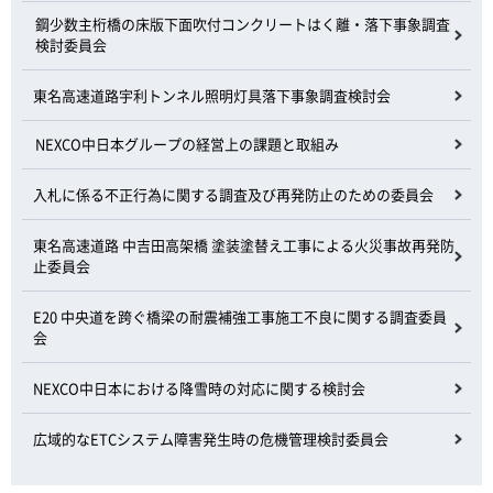
鋼少数主桁橋の床版下面吹付コンクリートはく離・落下事象調査
検討委員会
東名高速道路宇利トンネル照明灯具落下事象調査検討会
NEXCO中日本グループの経営上の課題と取組み
入札に係る不正行為に関する調査及び再発防止のための委員会
東名高速道路 中吉田高架橋 塗装塗替え工事による火災事故再発防
止委員会
E20 中央道を跨ぐ橋梁の耐震補強工事施工不良に関する調査委員
会
NEXCO中日本における降雪時の対応に関する検討会
広域的なETCシステム障害発生時の危機管理検討委員会