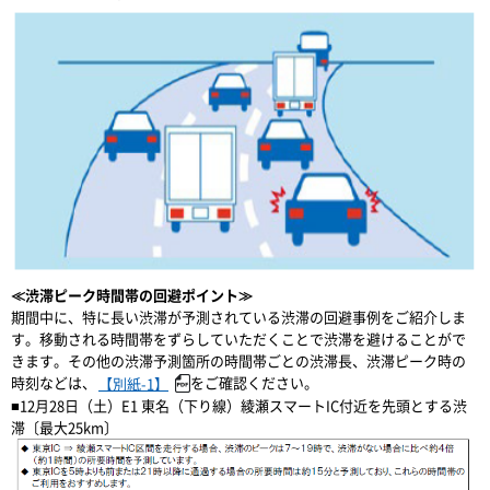
≪渋滞ピーク時間帯の回避ポイント≫
期間中に、特に長い渋滞が予測されている渋滞の回避事例をご紹介しま
す。移動される時間帯をずらしていただくことで渋滞を避けることがで
きます。その他の渋滞予測箇所の時間帯ごとの渋滞長、渋滞ピーク時の
時刻などは、
をご確認ください。
【別紙-1】
■12月28日（土）E1 東名（下り線）綾瀬スマートIC付近を先頭とする渋
滞〔最大25km〕