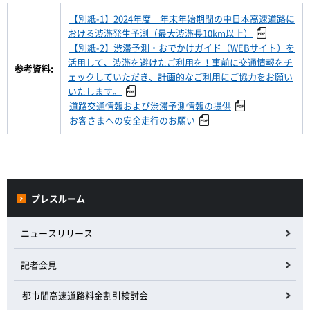
【別紙-1】2024年度 年末年始期間の中日本高速道路に
おける渋滞発生予測（最大渋滞長10km以上）
【別紙-2】渋滞予測・おでかけガイド（WEBサイト）を
活用して、渋滞を避けたご利用を！事前に交通情報をチ
参考資料:
ェックしていただき、計画的なご利用にご協力をお願い
いたします。
道路交通情報および渋滞予測情報の提供
お客さまへの安全走行のお願い
プレスルーム
ニュースリリース
記者会見
都市間高速道路料金割引検討会