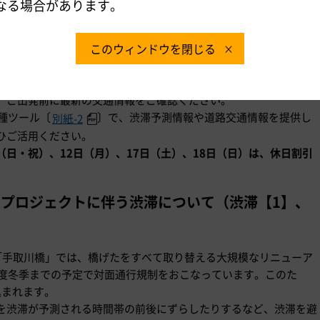
なる場合があります。
このウィンドウを閉じる
認ください。
交通状況を踏まえたものですが、事故や天候の影響などで実際の渋
、ご出発前に最新の交通情報をご確認ください。
種ツール〔
〕で、渋滞予測情報や道路交通情報を提供し
別紙-2
ひご活用ください。
日（日・祝）、12日（月）、17日（土）、18日（日）は、休日割引
。
ルプロジェクトに伴う渋滞について（渋滞【1】、
置する「手取川橋」では、橋げたをすべて取り替える大規模なリニューア
年度冬季までの予定で対面通行規制をおこなっています。このた
込まれます。
を渋滞が予測される時間帯の前後にずらしたりするなど、渋滞を避