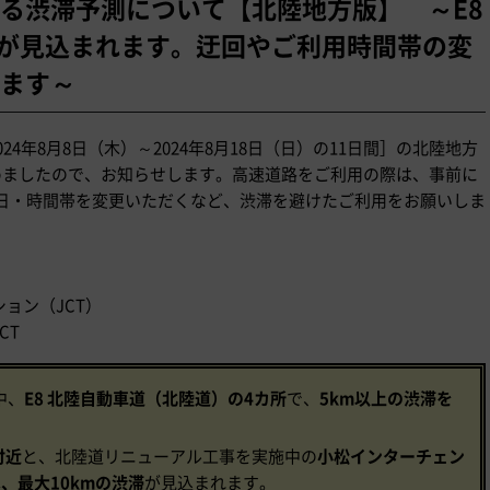
る渋滞予測について【北陸地方版】 ～E8
滞が見込まれます。迂回やご利用時間帯の変
ます～
24年8月8日（木）～2024年8月18日（日）の11日間］の北陸地方
めましたので、お知らせします。高速道路をご利用の際は、事前に
日・時間帯を変更いただくなど、渋滞を避けたご利用をお願いしま
ション（JCT）
CT
中、
E8 北陸自動車道（北陸道）の4カ所
で、
5km以上の渋滞を
付近
と、北陸道リニューアル工事を実施中の
小松インターチェン
は、最大10kmの渋滞
が見込まれます。