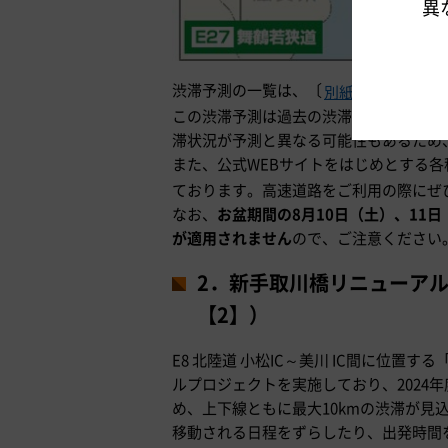
異
渋滞予測の一覧は、〔
〕をご確
別紙-1
この渋滞予測は過去の渋滞実績と最近の
滞状況が予測と異なる可能性もあるため
また、公式WEBサイトをはじめとする各
ております。高速道路をご利用の際にぜ
なお、
お盆期間の8月10日（土）、11
が適用されません
ので、ご注意ください
2．新手取川橋リニューア
【2】）
E8 北陸道 小松IC～美川 IC間に位
ルプロジェクトを実施しており、2024
め、上下線ともに最大10kmの渋滞が見
移動される日程をずらしたり、出発時間