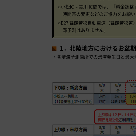
○小松IC～美川 IC間では、「料金
時間帯の変更などのご協力をお願い
○E27 舞鶴若狭自動車道（舞鶴若狭
滞予測はありません。
1．北陸地方におけるお盆
・各渋滞予測箇所での渋滞発生日と最大