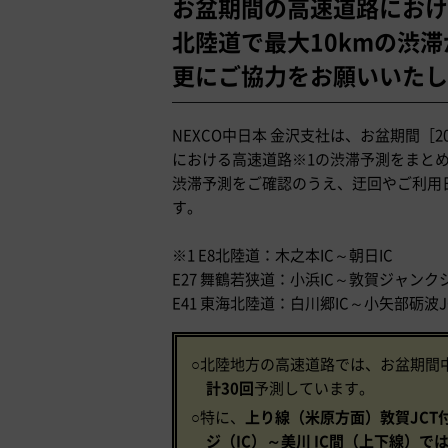
お盆期間の高速道路におけ
北陸道で最大10kmの渋
更にご協力をお願いいたし
NEXCO中日本 金沢支社は、お盆期間［20
における高速道路※1の渋滞予測をまと
渋滞予測をご確認のうえ、迂回やご利用
す。
※1 E8北陸道：木之本IC～朝日IC
E27 舞鶴若狭道：小浜IC～敦賀ジャンク
E41 東海北陸道：白川郷IC～小矢部砺波J
○北陸地方の高速道路では、お盆期間
計30回
予測しています。
○特に、
上り線（米原方面）敦賀JCT
ジ（IC）～美川 IC間（上下線）で