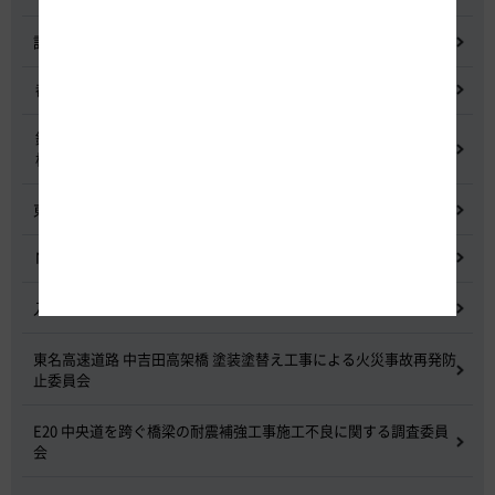
記者会見
都市間高速道路料金割引検討会
鋼少数主桁橋の床版下面吹付コンクリートはく離・落下事象調査
検討委員会
東名高速道路宇利トンネル照明灯具落下事象調査検討会
NEXCO中日本グループの経営上の課題と取組み
入札に係る不正行為に関する調査及び再発防止のための委員会
東名高速道路 中吉田高架橋 塗装塗替え工事による火災事故再発防
止委員会
E20 中央道を跨ぐ橋梁の耐震補強工事施工不良に関する調査委員
会