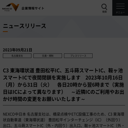
検索
メニュー
ニュースリリース
2023年09月21日
名古屋支社
交通・規制
プレスリリース
C3 東海環状道 豊田松平IC、五斗蒔スマートIC、鞍ヶ池
スマートICで夜間閉鎖を実施します 2023年10月16日
（月）から31日（火） 各日20時から翌6時まで（実施
日はICによって異なります） ～近隣ICのご利用やお出
かけ時間の変更をお願いいたします～
NEXCO中日本 名古屋支社は、橋梁点検やETC設備工事のため、C3 東海環
状自動車道（東海環状道） 豊田松平インターチェンジ（IC）（外回り）
出口、五斗蒔スマートIC（外・内回り）出入口、鞍ヶ池スマートIC（外・