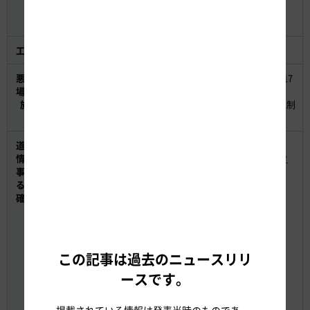
予備日：10月27日（金）、30日（月）、31日（火）
いずれの場合も同時間帯
工事内容
橋梁点検、ETC設備工事
悪天候の
悪天候の場合は、夜間閉鎖の実施判断を実施当日の17
場合の実
時までにおこないます。
施判断
お出かけ前にNEXCO中日本公式WEBサイトの工事規制
予定MAPをご確認ください。
道路交通
【工事規制の予定】
情報や工
○ NEXCO中日本公式WEBサイト
＜大規模規制ポータ
事に関す
ルサイト＞
る情報の
○ NEXCO中日本公式WEBサイト
＜工事規制情報＞
確認方法
【工事規制の実施判断】
○ NEXCO中日本名古屋支社公式Twitter
【リアルタイムの道路交通情報】
この記事は過去のニュースリリ
○ WEBサイト iHighway中日本
ースです。
○ 日本道路交通情報センター
TEL：050-3369-6666（携帯短縮ダイヤル
「#8011」）
掲載されている情報は発表当時のものであ