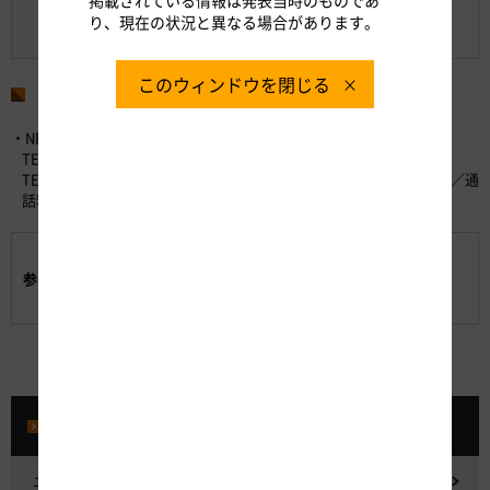
WEBサイト 道路交通情報Now!!
り、現在の状況と異なる場合があります。
○ みちラジ（スマートフォンアプリ）
このウィンドウを閉じる
お問い合わせ先
・NEXCO中日本お客さまセンター （24時間365日対応）
TEL：0120-922-229 （フリーダイヤル）
TEL：052-223-0333 （フリーダイヤルがご利用になれないお客さま／通
話料有料）
【参考資料-1】迂回ルートと工事内容のご案内
参考資料:
【参考資料-2】道路交通情報などの確認方法のご案
内
プレスルーム
ニュースリリース