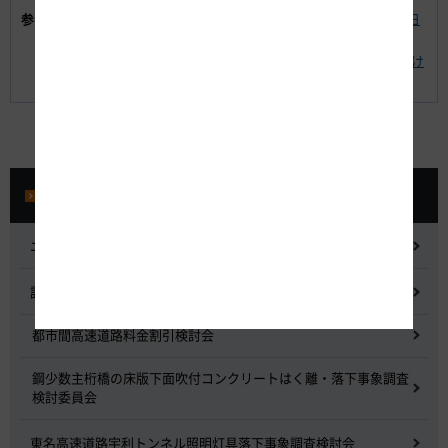
参考資料:
【別紙-2】混雑が予想される主なSA・PA（NEXCO中日
本）
【別紙-3】「渋滞予測ガイド」を活用して、渋滞を避け
たご利用を!
プレスルーム
ニュースリリース
記者会見
都市間高速道路料金割引検討会
鋼少数主桁橋の床版下面吹付コンクリートはく離・落下事象調査
検討委員会
東名高速道路宇利トンネル照明灯具落下事象調査検討会