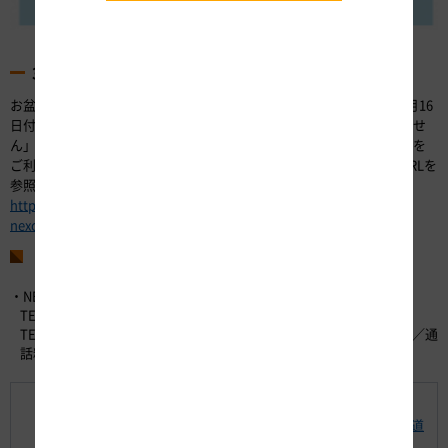
3. お盆期間は休日割引が適用されません
お盆期間の8月11日（木・祝）、13日（土）、14日（日）は2022年3月16
日付「ゴールデンウイーク・お盆・年末年始は休日割引が適用されませ
ん」にてお伝えしているとおり、渋滞の激化を避けるため、高速道路を
ご利用いただいた場合でも休日割引が適用されません。詳細は下記URLを
参照ください。
https://www.c-
nexco.co.jp/corporate/pressroom/news_release/5382.html
お問い合わせ先
・NEXCO中日本お客さまセンター （24時間365日対応）
TEL：0120-922-229 （フリーダイヤル）
TEL：052-223-0333 （フリーダイヤルがご利用になれないお客さま／通
話料有料）
お客さまのへのお願い
【別紙-1】中日本高速道路株式会社のお盆期間の高速道
路におけるピーク渋滞長10km以上の渋滞予測