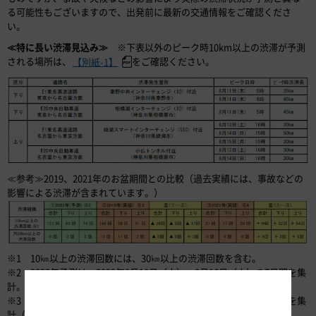
る可能性もございますので、出発前に最新の交通情報をご確認くださ
い。
≪特に長い渋滞見込み≫
※下表以外のピーク時10km以上の渋滞が予測
される場所は、
をご確認ください。
【別紙-1】
≪参考≫2019、2021年のお盆期間との比較（過去実績には、事故などの
影響による渋滞が含まれています。）
※1 10㎞以上の渋滞回数には、30㎞以上の渋滞回数を含む。
※2 2022年予測は、2022年8月10日（水）～8月16日（火）の7日間を集
計。
※3 2019年実績は、2019年8月8日（木）～8月18日（日）の11日間を集
計（事故などの影響による渋滞を含む）。