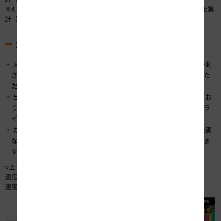
※4 2021年実績は、2021年8月6日（金）～8月16日（月）の11日間を集
計（事故などの影響による渋滞を含む）。
2. 渋滞緩和に向けたお願い
お客さまには、移動される日程をずらしたり、出発時間を渋滞が予測
される時間帯の前後にずらしたりするなど、渋滞を避けてご利用いた
だき、渋滞緩和にご協力をお願いします。
当社では、様々なツールで渋滞予測情報や道路交通情報を提供してお
りますので、出発前には道路交通情報をご確認いただき、快適なドラ
イブ計画にお役立て下さい。詳細は、
をご参照ください。
こちら
お客さまのちょっとした心がけで、渋滞を緩和することができ、快適
なドライブにつながりますので、以下のような運転をお願いいたしま
す。
○上り坂でも同じ速度で走りましょう
速度低下にご注意を！
速度回復の表示を見たら、速度回復にご協力をお願いします！