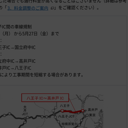
した場合でも通行料金が高くなることはございません（詳細は参考
の「
」をご確認ください）。
3．料金調整のご案内
子IC間の車線規制
（月） から5月27日（金）まで
：
子IC→国立府中IC
：
府中IC→高井戸IC
戸IC→八王子IC
により工事期間を短縮する場合があります。