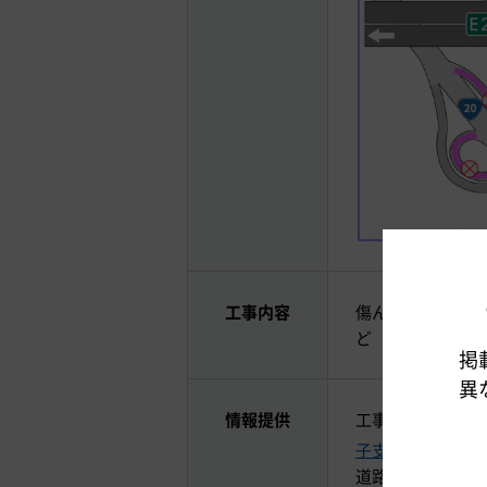
工事内容
傷んだ舗装面の補
ど
掲
異
情報提供
工事の詳細な情報
子支社公式ツイッター
道路交通情報につ