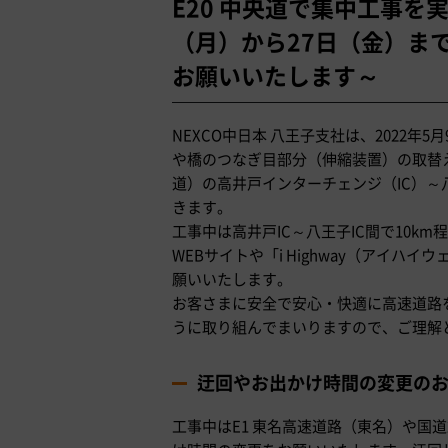
E20 中央道で集中工事を
（月）から27日（金）まで
お願いいたします～
NEXCO中日本 八王子支社は、2022
や橋のつなぎ目部分（伸縮装置）の取替え
道）の高井戸インターチェンジ（IC）～
きます。
工事中は高井戸IC～八王子IC間で10
WEBサイトや「i Highway（アイ
願いいたします。
お客さまに安全で安心・快適に高速道路
うに取り組んでまいりますので、ご理解
迂回やお出かけ時間の変更の
工事中はE1 東名高速道路（東名）や国