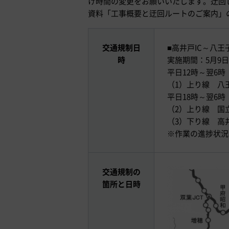
け時間の変更をお願いいたします。迂回
資料「工事概要と迂回ルートのご案内」
交通規制日
■高井戸IC～八王
時
実施期間：5月9日
平日12時～翌6時 
（1）上り線 八王
平日18時～翌6時 
（2）上り線 国立
（3）下り線 高井
※作業の進捗状況
交通規制の
箇所と日時