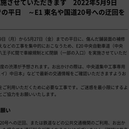
実施させていただきます 2022年5月9日
の平日 ～E1 東名や国道20号への迂回を
年5月9日（月）から5月27日（金）までの平日に、傷んだ舗装面の補修
などの工事を集中的におこなうため、E20 中央自動車道（中央
八王子IC間で車線規制とIC閉鎖（一部の入口）を実施させていただ
km程度の渋滞が予想されます。お出かけの際は、中央道集中工事専用
ハイウェイ）中日本」などで最新の交通情報をご確認いただきますようお
をご利用いただくために必要な工事です。ご迷惑を最小限にするよ
とご協力をお願いいたします。
お願い
道20号への迂回、または鉄道などの公共交通機関のご利用、お出か