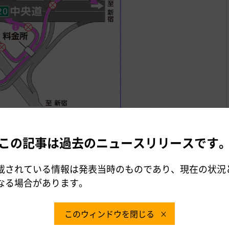
この記事は過去のニュースリリースです
修、橋の伸縮装置の取替え、遮音壁の補修、床版の防水工な
載されている情報は発表当時のものであり、現在の状況
なる場合があります。
は、
、
中央道集中工事専用WEBサイト
NEXCO中日本 八王
などで随時お知らせします。
（@c_nexco_hachi）
このウィンドウを閉じる
いては、「
」、「
アイハイウェイ中日本
目で見るハイウェ