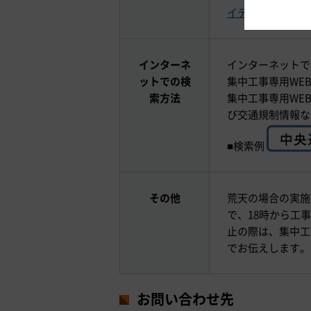
」
イテレホン
インターネ
インターネットで
ットでの検
集中工事専用WE
索方法
集中工事専用WE
び交通規制情報な
■検索例
その他
荒天の場合の実施
で、18時から工
止の際は、集中工
でお伝えします。
お問い合わせ先