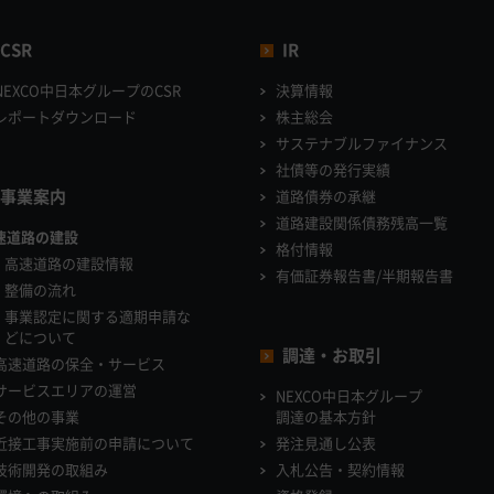
CSR
IR
NEXCO中日本グループのCSR
決算情報
レポートダウンロード
株主総会
サステナブルファイナンス
社債等の発行実績
事業案内
道路債券の承継
道路建設関係債務残高一覧
速道路の建設
格付情報
高速道路の建設情報
有価証券報告書/半期報告書
整備の流れ
事業認定に関する適期申請な
どについて
調達・お取引
高速道路の保全・サービス
サービスエリアの運営
NEXCO中日本グループ
その他の事業
調達の基本方針
近接工事実施前の申請について
発注見通し公表
技術開発の取組み
入札公告・契約情報