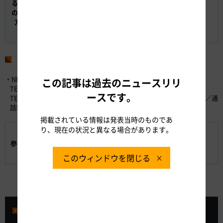
る情報
WEBサイト アイハイウェイ中日本
の確認
日本道路交通情報センター
方法
TEL：050-3369-6666（携帯短縮ダイヤル「#8011」）
WEBサイト 道路交通情報Now!!
お問い合わせ先
・NEXCO中日本お客さまセンター （24時間365日対応）
この記事は過去のニュースリリ
TEL：0120-922-229 （フリーダイヤル）
ースです。
TEL：052-223-0333 （フリーダイヤルがご利用になれないお客さま／通
話料有料）
掲載されている情報は発表当時のものであ
り、現在の状況と異なる場合があります。
工事概要と迂回ルートのご案内
参考資料
高速道路のご利用にご活用いただける各種情報のご案
内
このウィンドウを閉じる
プレスルーム