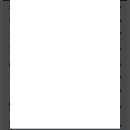
ニュースリリース
記者会見
都市間高速道路料金割引検討会
鋼少数主桁橋の床版下面吹付コンクリートはく離・落下事象調査
検討委員会
東名高速道路宇利トンネル照明灯具落下事象調査検討会
NEXCO中日本グループの経営上の課題と取組み
入札に係る不正行為に関する調査及び再発防止のための委員会
東名高速道路 中吉田高架橋 塗装塗替え工事による火災事故再発防
止委員会
E20 中央道を跨ぐ橋梁の耐震補強工事施工不良に関する調査委員
会