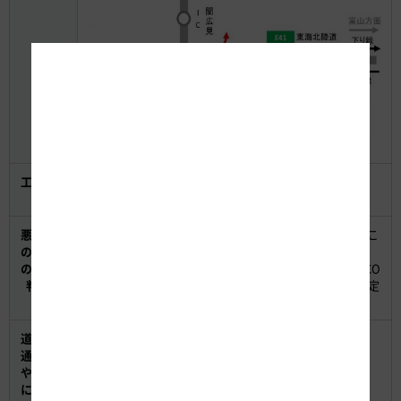
工事内
舗装補修工事
容
悪天候
悪天候の場合の実施判断は、実施当日の17時までにおこ
の場合
ないます。
の実施
中止・延期の場合がありますので、お出かけ前にNEXCO
判断
中日本公式WEBサイト＜工事規制予定＞の工事規制予定
MAPをご確認ください。
道路交
【工事規制の予定】
通情報
NEXCO中日本公式WEBサイト＜工事規制予定＞
や工事
に関す
【リアルタイムの道路交通情報】