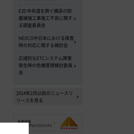
E20 中央道を跨ぐ橋梁の耐
震補強工事施工不良に関す
る調査委員会
NEXCO中日本における降雪
時の対応に関する検討会
広域的なETCシステム障害
発生時の危機管理検討委員
会
2014年2月以前のニュースリ
リースを見る