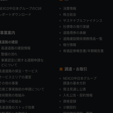
NEXCO中日本グループのCSR
決算情報
レポートダウンロード
株主総会
サステナブルファイナンス
社債等の発行実績
事業案内
道路債券の承継
道路建設関係債務残高一覧
速道路の建設
格付情報
高速道路の建設情報
有価証券報告書/半期報告書
整備の流れ
事業認定に関する適期申請な
どについて
調達・お取引
高速道路の保全・サービス
サービスエリアの運営
NEXCO中日本グループ
その他の事業
調達の基本方針
近接工事実施前の申請について
発注見通し公表
技術開発の取組み
入札公告・契約情報
環境への取組み
資格登録
高速道路のストック効果
少額契約