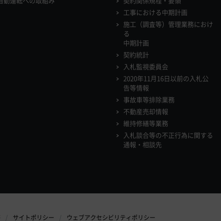
自動運転への取組み
契約関係規程・要領
工事における中期計画
施工（調査等）管理業務におけ
る
中期計画
契約統計
入札監視委員会
2020年11月16日以前の入札公
告等情報
事故車等排除業務
不動産売却情報
維持修繕等業務
入札談合等の不正行為に関する
通報・相談先
等
サイトポリシー
ウェブアクセシビリティポリシー