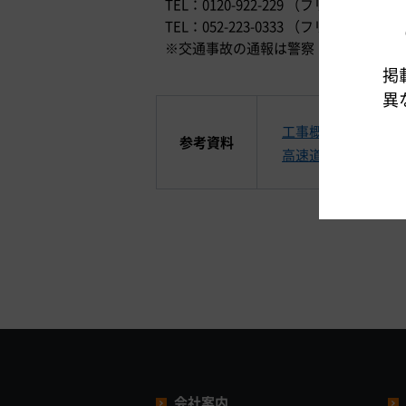
TEL：0120-922-229 （フリーダイヤル
TEL：052-223-0333 （フリー
※交通事故の通報は警察（110番）まで
掲
異
工事概要
参考資料
高速道路のご利用に
会社案内