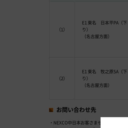
E1 東名 日本平PA（下
（1）
り）
（名古屋方面）
E1 東名 牧之原SA（下
（2）
り）
（名古屋方面）
お問い合わせ先
・NEXCO中日本お客さまセンター （24