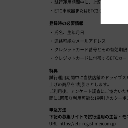
試行運用期間中に、上記のETCカード
ETC車載器またはETC2.0対応型の
登録時の必要情報
氏名、生年月日
連絡可能なメールアドレス
クレジットカード番号とその有効期限
クレジットカードに付帯するETCカ
特典
試行運用期間中に当該店舗のドライブス
上げの商品を1割引きとします。
ご利用後、アンケート調査にご協力いただけ
間に1回限り利用可能な1割引きのクーポ
申込方法
下記の募集サイトで試行運用の主旨・モ
URL: https://etc-regist.meicom.jp