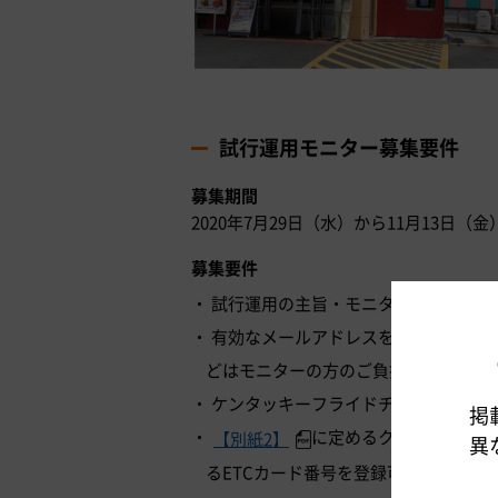
試行運用モニター募集要件
募集期間
2020年7月29日（水）から11月13日（
募集要件
試行運用の主旨・モニター会員規約に
有効なメールアドレスを保有し、イン
どはモニターの方のご負担となります)
ケンタッキーフライドチキン 相模原
掲
に定めるクレジットカー
【別紙2】
異
るETCカード番号を登録可能な方