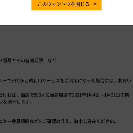
をご使用いただける方
このウィンドウを閉じる
車載器を搭載している車両を所有または利用可能な方
ード番号とその有効期限 など
ルーでETC多目的利用サービスをご利用になった場合には、お買い
れば、抽選で500人に当該店舗で2021年1月4日～1月31日の期
ンを贈呈します。
ニター会員規約などをご確認のうえ、お申し込みください。