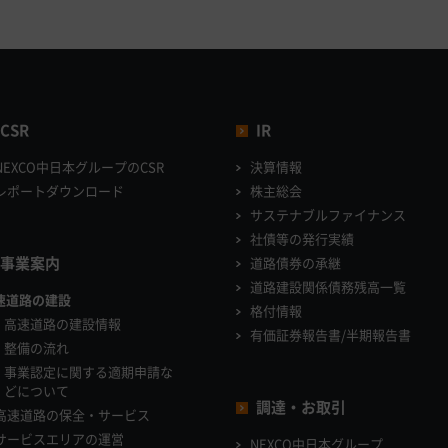
CSR
IR
NEXCO中日本グループのCSR
決算情報
レポートダウンロード
株主総会
サステナブルファイナンス
社債等の発行実績
事業案内
道路債券の承継
道路建設関係債務残高一覧
速道路の建設
格付情報
高速道路の建設情報
有価証券報告書/半期報告書
整備の流れ
事業認定に関する適期申請な
どについて
調達・お取引
高速道路の保全・サービス
サービスエリアの運営
NEXCO中日本グループ