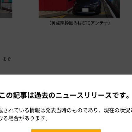
（黄点線枠囲みはETCアンテナ）
金）まで
同意し、試行運用へご協力いただける方
ターネット経由で後日アンケートにご協力いただける方 (通信費な
この記事は過去のニュースリリースです
中央店のドライブスルーをご利用可能な方
載されている情報は発表当時のものであり、現在の状況
ドを所持または新しくご入会のうえ、クレジットカードに付帯す
なる場合があります。