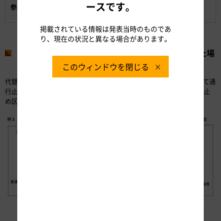
【別紙1】代替路（無料）措置 迂回経路図
ースです。
参考資料:
【別紙2】代替路（無料）措置の概要
掲載されている情報は発表当時のものであ
り、現在の状況と異なる場合があります。
代替路（無料）措置区間において通行止めが発生した場
合
このウィンドウを閉じる
代替路（無料）措置の対象区間（美濃加茂IC～飛騨清見IC間）において通
行止めが発生した場合は、代替路（無料）措置の対象区間は当該通行止
め区間を挟む前後の区間となります。