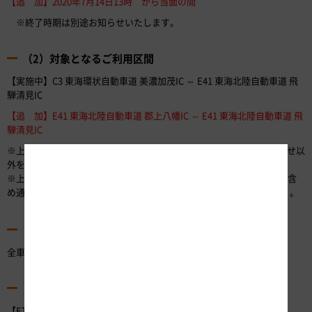
【追 加】2020年7月14日13時 から当面の間
※終了時期は別途お知らせいたします。
（2）対象となるご利用区間
【実施中】C3 東海環状自動車道 美濃加茂IC ⇔ E41 東海北陸自動車道 飛
騨清見IC
【追 加】E41 東海北陸自動車道 郡上八幡IC ⇔ E41 東海北陸自動車道 飛
騨清見IC
※上記のICを入口および出口とするご利用のみが対象です（当該組合せ以
外を通行する車両については、通常の通行料金をいただきます）。
※上記区間を超えて通行する車両は、対象となりません（上記区間も含
め通常の通行料金をいただきます）（詳細は
のとおり）。
【別紙2】
（3）対象車種
全車種
（4）通行方法
【ETCをご利用のお客さま】