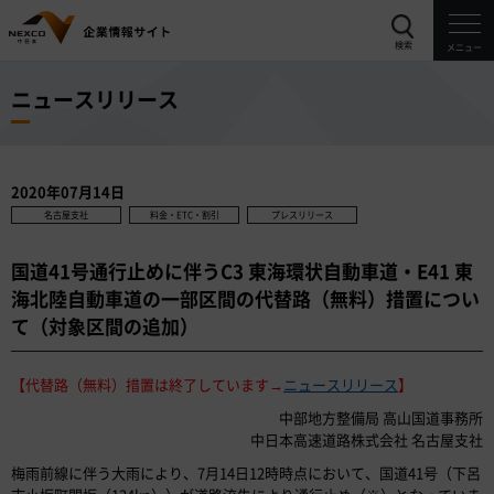
検索
メニュー
ニュースリリース
2020年07月14日
名古屋支社
料金・ETC・割引
プレスリリース
国道41号通行止めに伴うC3 東海環状自動車道・E41 東
海北陸自動車道の一部区間の代替路（無料）措置につい
て（対象区間の追加）
【代替路（無料）措置は終了しています→
ニュースリリース
】
中部地方整備局 高山国道事務所
中日本高速道路株式会社 名古屋支社
梅雨前線に伴う大雨により、7月14日12時時点において、国道41号（下呂