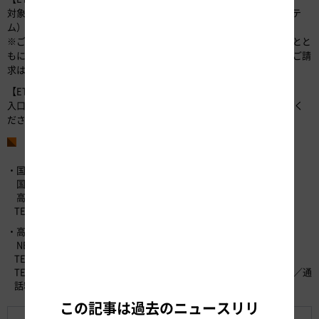
対象となるICでは、ETC無線走行（ノンストップ自動料金支払いシステ
ム）で無線走行してください。
※ご注意 ETCご利用の場合、出口料金所では通行料金が表示されるとと
もに、ETC利用照会サービス等において利用履歴が表示されますが、ご請
求はいたしません。
【ETCをご利用にならないお客さま】
入口では必ず通行券をお取りいただき、出口では一般レーンをご利用く
ださい。
お問い合わせ先
・国道の状況などについて
国土交通省 中部地方整備局
高山国道事務所 管理第一課 宮永達郎
TEL：0577-36-3823
・高速道路の状況や代替路（無料）措置について
NEXCO中日本お客さまセンター （24時間365日対応）
TEL：0120-922-229 （フリーダイヤル）
TEL：052-223-0333 （フリーダイヤルがご利用になれないお客さま／通
話料有料）
この記事は過去のニュースリリ