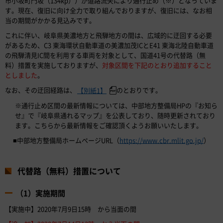
市小坂町門坂（134kp））が道路流失により通行止め（※）となっていま
す。現在、復旧に向け全力で取り組んでおりますが、復旧には、なお相
当の期間がかかる見込みです。
これに伴い、岐阜県美濃地方と飛騨地方の間は、広域的に迂回する必要
があるため、C3 東海環状自動車道の美濃加茂ICとE41 東海北陸自動車道
の飛騨清見IC間を利用する車両を対象として、国道41号の代替路（無
料）措置を実施しておりますが、
対象区間を下記のとおり追加すること
としました
。
なお、その迂回経路は、
のとおりです。
【別紙1】
※通行止め区間の最新情報については、中部地方整備局HPの『お知ら
せ』で『岐阜県通れるマップ』を公表しており、随時更新されており
ます。こちらから最新情報をご確認頂くようお願いいたします。
■中部地方整備局ホームページURL（
https://www.cbr.mlit.go.jp/
）
代替路（無料）措置について
（1）実施期間
【実施中】2020年7月9日15時 から当面の間