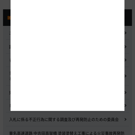
プレスルーム
ニュースリリース
記者会見
都市間高速道路料金割引検討会
鋼少数主桁橋の床版下面吹付コンクリートはく離・落下事象調査
検討委員会
東名高速道路宇利トンネル照明灯具落下事象調査検討会
NEXCO中日本グループの経営上の課題と取組み
入札に係る不正行為に関する調査及び再発防止のための委員会
東名高速道路 中吉田高架橋 塗装塗替え工事による火災事故再発防