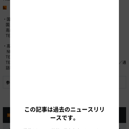
お問い合わせ先
・国道の状況などについて
国土交通省 中部地方整備局
高山国道事務所 計画課長 大﨑 義保（おおさき よしやす）
TEL 0577-36-3822（代表）
・高速道路の状況や代替路（無料）措置について
NEXCO中日本お客さまセンター （24時間365日対応）
TEL：0120-922-229 （フリーダイヤル）
TEL：052-223-0333 （フリーダイヤルがご利用になれないお客さま／通
話料有料）
参考資料:
代替路（無料）措置
この記事は過去のニュースリリ
プレスルーム
ースです。