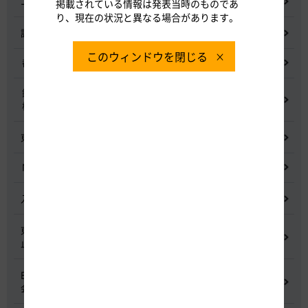
ニュースリリース
掲載されている情報は発表当時のものであ
り、現在の状況と異なる場合があります。
記者会見
このウィンドウを閉じる
都市間高速道路料金割引検討会
鋼少数主桁橋の床版下面吹付コンクリートはく離・落下事象調査
検討委員会
東名高速道路宇利トンネル照明灯具落下事象調査検討会
NEXCO中日本グループの経営上の課題と取組み
入札に係る不正行為に関する調査及び再発防止のための委員会
東名高速道路 中吉田高架橋 塗装塗替え工事による火災事故再発防
止委員会
E20 中央道を跨ぐ橋梁の耐震補強工事施工不良に関する調査委員
会