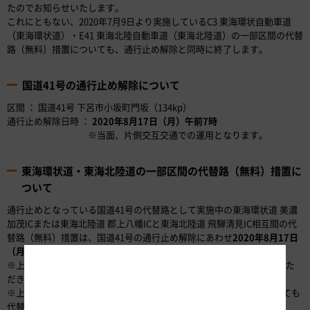
たのでお知らせいたします。
これにともない、2020年7月9日より実施しているC3 東海環状自動車道
（東海環状道）・E41 東海北陸自動車道（東海北陸道）の一部区間の代替
路（無料）措置についても、通行止め解除と同時に終了します。
国道41号の通行止め解除について
区間 ： 国道41号 下呂市小坂町門坂（134kp）
通行止め解除日時 ：
2020年8月17日（月）午前7時
※当面、片側交互交通での運用となります。
東海環状道・東海北陸道の一部区間の代替路（無料）措置に
ついて
通行止めとなっている国道41号の代替路として実施中の東海環状道 美濃
加茂ICまたは東海北陸道 郡上八幡ICと東海北陸道 飛騨清見IC相互間の代
替路（無料）措置は、国道41号の通行止め解除にあわせ
2020年8月17日
（月）午前7時
をもって終了します。
※上記時間を過ぎて入口を通過した場合は、通常どおり通行料金をいた
だきます。
※上記時間までに入口を通過した場合は、出口が
午前7時以降
であっても
代替路（無料）措置を適用いたします。