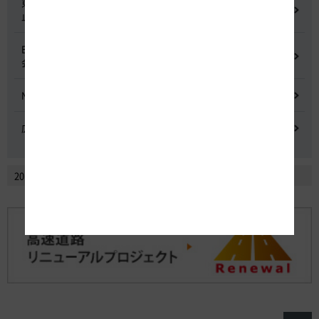
東名高速道路 中吉田高架橋 塗装塗替え工事による火災事故再発防
止委員会
E20 中央道を跨ぐ橋梁の耐震補強工事施工不良に関する調査委員
会
NEXCO中日本における降雪時の対応に関する検討会
広域的なETCシステム障害発生時の危機管理検討委員会
2014年2月以前のニュースリリースを見る