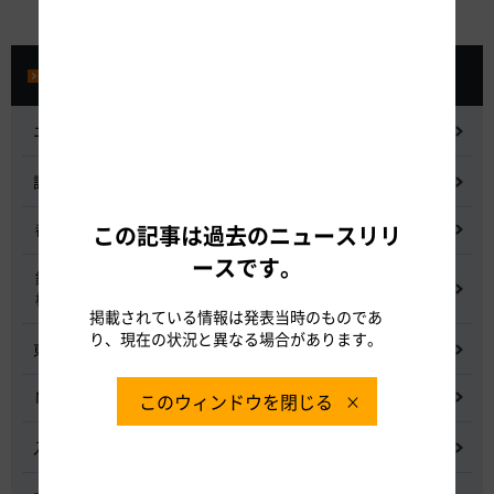
プレスルーム
ニュースリリース
記者会見
都市間高速道路料金割引検討会
この記事は過去のニュースリリ
ースです。
鋼少数主桁橋の床版下面吹付コンクリートはく離・落下事象調査
検討委員会
掲載されている情報は発表当時のものであ
り、現在の状況と異なる場合があります。
東名高速道路宇利トンネル照明灯具落下事象調査検討会
NEXCO中日本グループの経営上の課題と取組み
このウィンドウを閉じる
入札に係る不正行為に関する調査及び再発防止のための委員会