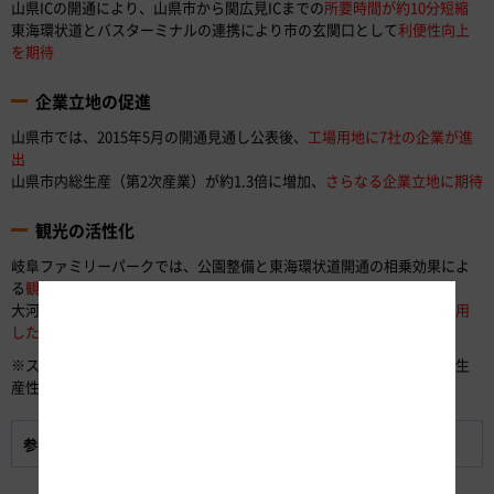
山県ICの開通により、山県市から関広見ICまでの
所要時間が約10分短縮
東海環状道とバスターミナルの連携により市の玄関口として
利便性向上
を期待
企業立地の促進
山県市では、2015年5月の開通見通し公表後、
工場用地に7社の企業が進
出
山県市内総生産（第2次産業）が約1.3倍に増加、
さらなる企業立地に期待
観光の活性化
岐阜ファミリーパークでは、公園整備と東海環状道開通の相乗効果によ
る
観光客の増加に期待
大河ドラマ「麒麟がくる」の舞台となる岐阜県では、
東海環状道を活用
した周遊観光の活性化に期待
※ストック効果：整備された社会資本が機能し継続的に発揮される、生
産性向上などの効果のこと。
参考資料:
開通区間概要