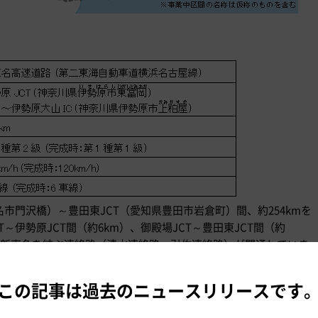
市門沢橋）～豊田東JCT（愛知県豊田市岩倉町）間、約254kmを
～伊勢原JCT間（約6km）、御殿場JCT～豊田東JCT間（約
名）と新東名を結ぶ連絡路（清水連絡路、引佐連絡路）が開通していま
この記事は過去のニュースリリースです