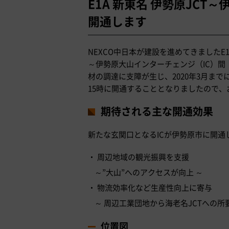
E1A 新東名 伊勢原JCT～
開通します
NEXCO中日本が建設を進めてきましたE1
～伊勢原大山インターチェンジ（IC）間（
材の調達に支障が生じ、2020年3月まで
15時に開通することとなりましたので、
期待される主な開通効果
新たな玄関口となるICが伊勢原市に開通
周辺地域の観光振興を支援
～”大山”へのアクセスが向上 ～
物流効率化など生産性向上に寄与
～ 周辺工業団地から海老名JCTへの所
位置図