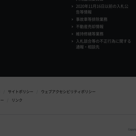
2020年11月16日以前の入札公
告等情報
事故車等排除業務
不動産売却情報
維持修繕等業務
入札談合等の不正行為に関する
通報・相談先
等
サイトポリシー
ウェブアクセシビリティポリシー
シー
リンク
Copyri