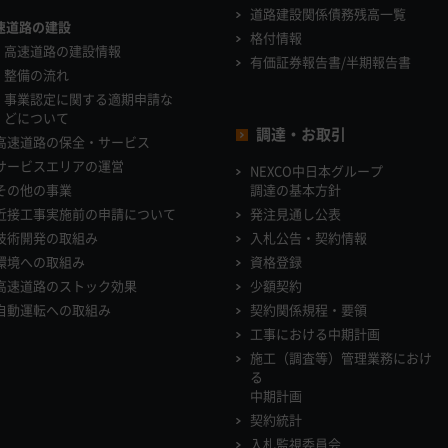
道路建設関係債務残高一覧
速道路の建設
格付情報
高速道路の建設情報
有価証券報告書/半期報告書
整備の流れ
事業認定に関する適期申請な
どについて
調達・お取引
高速道路の保全・サービス
サービスエリアの運営
NEXCO中日本グループ
その他の事業
調達の基本方針
近接工事実施前の申請について
発注見通し公表
技術開発の取組み
入札公告・契約情報
環境への取組み
資格登録
高速道路のストック効果
少額契約
自動運転への取組み
契約関係規程・要領
工事における中期計画
施工（調査等）管理業務におけ
る
中期計画
契約統計
入札監視委員会