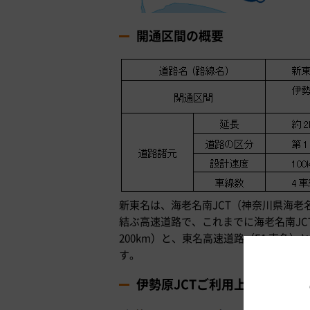
開通区間の概要
新東名は、海老名南JCT（神奈川県海老名
結ぶ高速道路で、これまでに海老名南JCT
200km）と、東名高速道路（E1 東
す。
伊勢原JCTご利用上の注意