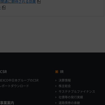
線開通に期待される効果
金
CSR
IR
NEXCO中日本グループのCSR
決算情報
レポートダウンロード
株主総会
サステナブルファイナンス
社債等の発行実績
事業案内
道路債券の承継