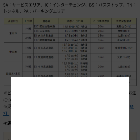
SA：サービスエリア、IC：インターチェンジ、BS：バスストップ、TN：
トンネル、PA：パーキングエリア
※ピーク時20km以上の渋滞の詳細は
、渋滞を回避する方法
【別紙1】
については
をご確認ください。
【別紙2】
※災害復旧工事に伴う対面通行区間における渋滞予測については
【別紙
をご確認ください。
3】
≪道路交通情報および渋滞予測情報の提供≫
出発前やご旅行中に、
最新の道路交通情報をご確認・ご活用
くださ