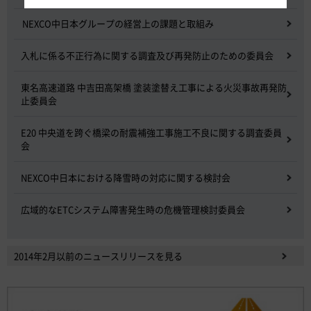
NEXCO中日本グループの経営上の課題と取組み
入札に係る不正行為に関する調査及び再発防止のための委員会
東名高速道路 中吉田高架橋 塗装塗替え工事による火災事故再発防
止委員会
E20 中央道を跨ぐ橋梁の耐震補強工事施工不良に関する調査委員
会
NEXCO中日本における降雪時の対応に関する検討会
広域的なETCシステム障害発生時の危機管理検討委員会
2014年2月以前のニュースリリースを見る