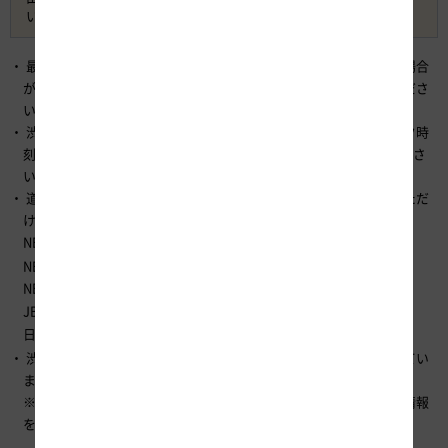
い。
最新の道路交通状況は、事故や気象などの影響で渋滞が発生する場合
があり、刻々と変化しますので、 出発前やご旅行中にお役立てくださ
い。
渋滞予測情報は、渋滞の発生箇所、時間帯毎の渋滞長、渋滞ピーク時
刻などが分かりますので、ご旅行日・時間のご計画にお役立てくださ
い。
道路交通情報および渋滞予測情報は、以下のサイトからご利用いただ
けます。
NEXCO東日本（
）
https://www.driveplaza.com/
NEXCO中日本（
https://www.c-nexco.co.jp/
）
NEXCO西日本（
）
https://www.w-nexco.co.jp/
JB本四高速（
）
https://www.jb-honshi.co.jp/
日本道路交通情報センター（
）
http://www.jartic.or.jp/
渋滞予測ガイド（渋滞予測情報の冊子）を休憩施設などで配布してい
ます。
※渋滞予測ガイドでは12月27日（金）～1月5日（日）の渋滞予測情報
を掲載しております。