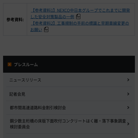
【参考資料1】NEXCO中日本グループでこれまでに開発
した安全対策製品の一例
参考資料:
【参考資料2】工事規制の手前の標識と早期車線変更の
お願い
プレスルーム
ニュースリリース
記者会見
都市間高速道路料金割引検討会
鋼少数主桁橋の床版下面吹付コンクリートはく離・落下事象調査
検討委員会