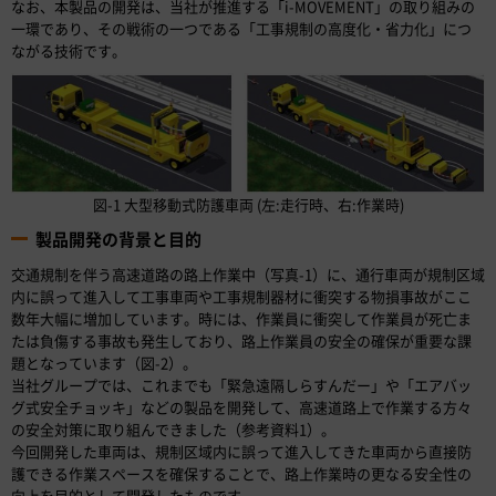
なお、本製品の開発は、当社が推進する「i-MOVEMENT」の取り組みの
一環であり、その戦術の一つである「工事規制の高度化・省力化」につ
ながる技術です。
図-1 大型移動式防護車両 (左:走行時、右:作業時)
製品開発の背景と目的
交通規制を伴う高速道路の路上作業中（写真-1）に、通行車両が規制区域
内に誤って進入して工事車両や工事規制器材に衝突する物損事故がここ
数年大幅に増加しています。時には、作業員に衝突して作業員が死亡ま
たは負傷する事故も発生しており、路上作業員の安全の確保が重要な課
題となっています（図-2）。
当社グループでは、これまでも「緊急遠隔しらすんだー」や「エアバッ
グ式安全チョッキ」などの製品を開発して、高速道路上で作業する方々
の安全対策に取り組んできました（参考資料1）。
今回開発した車両は、規制区域内に誤って進入してきた車両から直接防
護できる作業スペースを確保することで、路上作業時の更なる安全性の
向上を目的として開発したものです。