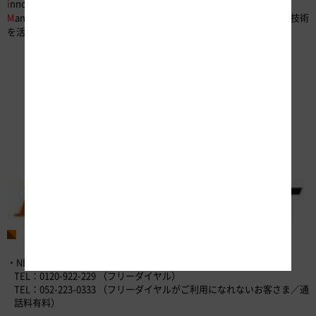
i
nnovative -
M
aintenance &
O
peration for
V
ital-
E
xpressway
M
anagement with
E
fficient "
N
ext generation"
T
echnology （次世代技術
を活用した革新的な高速道路保全マネジメント）
お問い合わせ先
・NEXCO中日本お客さまセンター （24時間365日対応）
TEL：0120-922-229 （フリーダイヤル）
TEL：052-223-0333 （フリーダイヤルがご利用になれないお客さま／通
話料有料）