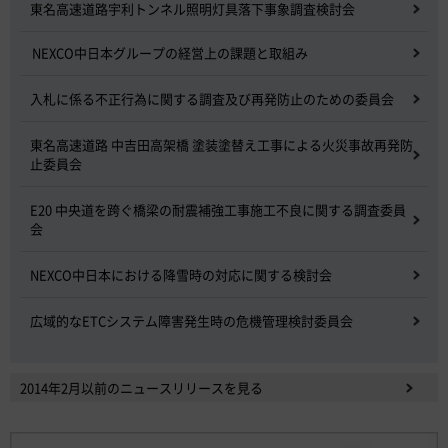
東名高速道路宇利トンネル照明灯具落下事象調査検討会
NEXCO中日本グループの経営上の課題と取組み
入札に係る不正行為に関する調査及び再発防止のための委員会
東名高速道路 中吉田高架橋 塗装塗替え工事による火災事故再発防
止委員会
E20 中央道を跨ぐ橋梁の耐震補強工事施工不良に関する調査委員
会
NEXCO中日本における降雪時の対応に関する検討会
広域的なETCシステム障害発生時の危機管理検討委員会
2014年2月以前のニュースリリースを見る