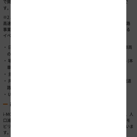
※2
で開催される「ハイウェイ・テクノフェア2019」
に出展する予定で
す。
※2 ハイウェイ・テクノフェア2019
高速道路の建設・管理技術の普及や活用を促進するとともに、高速道路
事業について広くお客さまや社会の理解を得ることを目的に開催される
イベント。
日時：2019年10月8日(火)、9日(水) 各日10:00～17:00 (ただし、本車両
の展示は8日のみ)
場所：東京国際展示場(東京ビッグサイト)青海展示棟 A・Bホール (本
車両の展示はBホール)
主催：公益財団法人高速道路調査会
共催：東日本高速道路（株）、中日本高速道路（株）、西日本高速道
路（株）
URL：
http://htf.express-highway.or.jp/htf2019/info/
i-MOVEMENT（アイムーブメント）とは
i-MOVEMENTは、最先端のICT技術・ロボティクス技術の導入により、人
口減少などの高速道路を取り巻く環境の激変に対応しつつ、高速道路モ
ビリティの進化を目指すNEXCO中日本の活動(ムーブメント)を表していま
す。