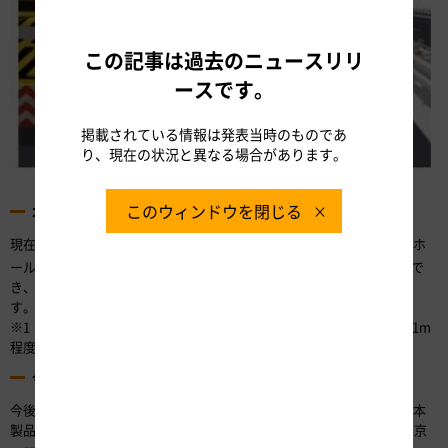
この記事は過去のニュースリリ
ースです。
掲載されている情報は発表当時のものであ
り、現在の状況と異なる場合があります。
図-6 お客さまから見たイメージ（走行車線規制の場合）
このウィンドウを閉じる
本製品の効果
現在、メンテ名古屋が実施している交通規制を伴う路上作業（ポットホ
※1
ール補修
や事故復旧工事など）の約4割に本製品を活用することがで
き、作業員の更なる安全性向上や工事規制作業の省力化が期待できま
す。
※1 ポットホール・・・アスファルト舗装の表面に生じる長さ0.1～1m
程度の穴
今後の展開
今後、メンテ名古屋が実施する交通規制を伴う維持修繕業務の中で、本
製品を試行的に活用し、実用化を目指していきます。また、10月に東京