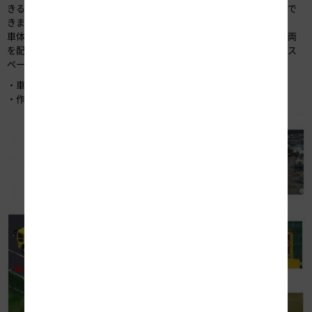
きるため、走行車線規制、追越車線規制のどちらでも利用することがで
きます(図-4, 5)。
車体後部には衝撃緩衝装置を装備しており、さらにその後方に防護車両
を配置することで、万が一通行車両が後方から追突した場合でも作業ス
ペースを防護することができます(図-3～6)。
・車長：走行時15.9m、作業時23.4m
・作業スペース：約10m×約2m