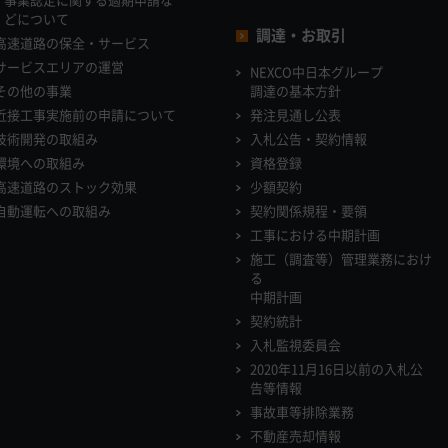
どについて
調達・お取引
高速道路の保全・サービス
サービスエリアの運営
NEXCO中日本グループ
その他の事業
調達の基本方針
近接工事実施前の申請について
発注見通し公表
技術開発の取組み
入札公告・契約情報
環境への取組み
資格登録
高速道路のストック効果
少額契約
自動運転への取組み
契約関係規程・要領
工事における中期計画
施工（調査等）管理業務におけ
る
中期計画
契約統計
入札監視委員会
2020年11月16日以前の入札公
告等情報
事故車等排除業務
不動産売却情報