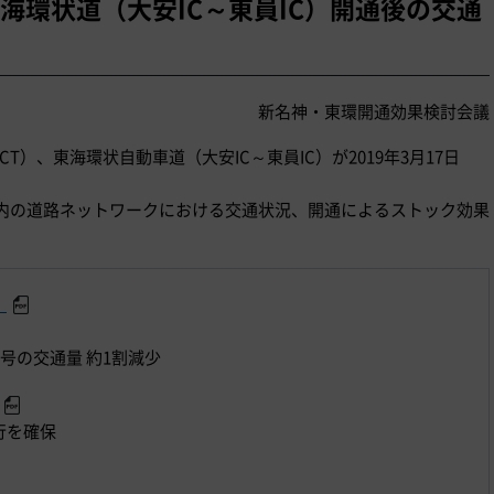
海環状道（大安IC～東員IC）開通後の交通
新名神・東環開通効果検討会議
T）、東海環状自動車道（大安IC～東員IC）が2019年3月17日
内の道路ネットワークにおける交通状況、開通によるストック効果
】
3号の交通量 約1割減少
行を確保