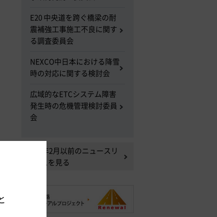
E20 中央道を跨ぐ橋梁の耐
震補強工事施工不良に関す
る調査委員会
NEXCO中日本における降雪
時の対応に関する検討会
広域的なETCシステム障害
発生時の危機管理検討委員
会
2014年2月以前のニュースリ
リースを見る
。
と