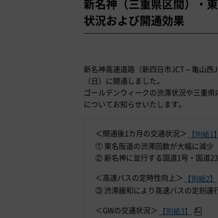
新名神（三重県区間）・東
状況および開通効果
新名神高速道路（新四日市JCT～亀山西JC
（日）に開通しました。
ゴールデンウィークの渋滞状況や三重県
についてお知らせいたします。
＜開通後1カ月の交通状況＞
【別紙1
① 東名阪道の渋滞回数が大幅に減少
② 新名神に並行する国道1号・国道2
＜高速バスの定時性向上＞
【別紙2】
③ 渋滞緩和により高速バスの定刻運
＜GWの交通状況＞
【別紙3】