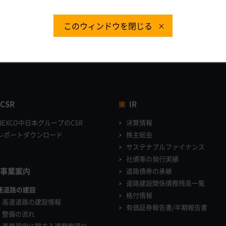
このウィンドウを閉じる
CSR
IR
NEXCO中日本グループのCSR
決算情報
レポートダウンロード
株主総会
サステナブルファイナンス
社債等の発行実績
事業案内
道路債券の承継
道路建設関係債務残高一覧
速道路の建設
格付情報
高速道路の建設情報
有価証券報告書/半期報告書
整備の流れ
事業認定に関する適期申請な