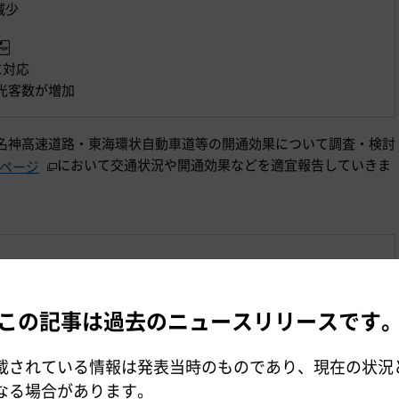
減少
に対応
光客数が増加
名神高速道路・東海環状自動車道等の開通効果について調査・検討
において交通状況や開通効果などを適宜報告していきま
ページ
カ月の交通状況
の定時性向上
この記事は過去のニュースリリースです
交通状況（GW期間中）
の観光活性化
載されている情報は発表当時のものであり、現在の状況
なる場合があります。