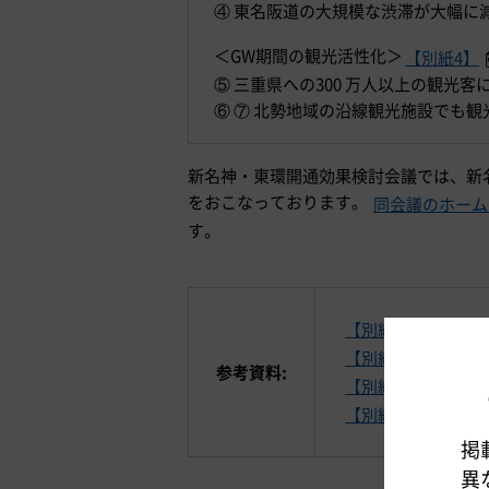
④ 東名阪道の大規模な渋滞が大幅に
＜GW期間の観光活性化＞
【別紙4】
⑤ 三重県への300 万人以上の観光客
⑥ ⑦ 北勢地域の沿線観光施設でも観
新名神・東環開通効果検討会議では、新
をおこなっております。
同会議のホーム
す。
【別紙1】開通後1
【別紙2】高速バス
参考資料:
【別紙3】開通後の
【別紙4】GW期間
掲
異