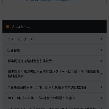
プレスルーム
ニュースリリース
記者会見
都市間高速道路料金割引検討会
鋼少数主桁橋の床版下面吹付コンクリートはく離・落下事象調査
検討委員会
東名高速道路宇利トンネル照明灯具落下事象調査検討会
NEXCO中日本グループの経営上の課題と取組み
入札に係る不正行為に関する調査及び再発防止のための委員会