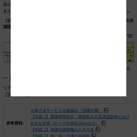
長10km以上）の一覧については、
をご参照ください。
【別紙-1】
また、特に長い渋滞の回避例については
をご覧ください。
【別紙-3】
（3）昨年度のGW期間（2018年4月27日（金）～5月7日（月））との渋
滞回数比較
表内の数値の単位は“回”
※事故等の影響も含んでいます。
道路交通情報の入手方法
リアルタイムな道路交通情報や渋滞予測情報の入手方法については、
をご覧ください。
【別紙-2】
お客さまサービスの取組み（混雑対策）
【別紙-1】関東甲信地方・静岡県内の高速道路等におけ
参考資料:
る主な渋滞（ピーク渋滞長10km以上）
【別紙-2】道路交通情報の入手方法
【別紙-3】特に長い渋滞の回避例