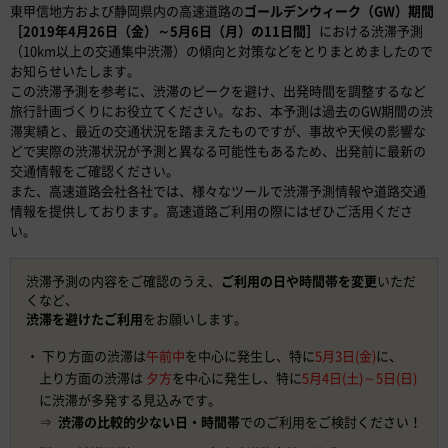
東甲信地方および静岡県内の高速道路の
ゴールデンウィーク（GW）期間
［2019年4月26日（金）～5月6日（月）の11日間］
における渋滞予測
（10km以上の交通集中渋滞）の傾向と対策などをとりまとめましたので
お知らせいたします。
この渋滞予測を参考に、渋滞のピークを避け、出発時間を調整するなど
旅行計画づくりにお役立てください。なお、本予測は過去のGW期間の渋
滞実績と、最近の交通状況を踏まえたものですが、事故や天候の影響な
どで実際の渋滞状況が予測と異なる可能性もあるため、出発前に最新の
交通情報をご確認ください。
また、高速道路会社各社では、様々なツールで渋滞予測情報や道路交通
情報を提供しております。高速道路ご利用の際にはぜひご活用くださ
い。
渋滞予測の内容をご確認のうえ、
ご利用の日や時間帯を変更
いただ
くなど、
渋滞を避けたご利用
をお願いします。
下り方面の渋滞は
午前中
を中心に発生し、特に
5月3日(金)
に、
上り方面の渋滞は
夕方
を中心に発生し、特に
5月4日(土)～5日(日)
に渋滞が多発する見込みです。
⇒
渋滞の比較的少ない日・時間帯
でのご利用をご検討ください！