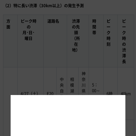
（2）特に長い渋滞（30km以上）の発生予測
方
ピーク時
道路名
渋滞
時
ピ
ピ
面
の
の先
間
ー
ー
月･日･
頭
帯
ク
ク
曜日
（所
時
時
在
刻
の
地）
渋
滞
長
神
中
相
奈
5：
央
模
川
00～
自
湖
県
4/27（土）
E20
6時
40km
動
IC
相
16：
車
付
模
00
道
近
原
市
神
中
相
奈