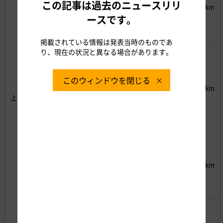
自
00～
18
この記事は過去のニュースリリ
5/4（土）
E17
SA
東
35km
動
時
23：
付
松
ースです。
車
00
近
山
道
市
掲載されている情報は発表当時のものであ
り、現在の状況と異なる場合があります。
神
中
奈
小
11：
央
川
仏
このウィンドウを閉じる
00～
自
県
16
5/4（土）
E20
TN
30km
動
相
24：
時
上り
付
車
模
00
近
道
原
市
東
埼
加
14：
北
玉
須
00～
自
県
17
5/5（日）
E4
IC
40km
動
加
23：
時
付
車
須
00
近
道
市
埼
関
高
玉
越
11：