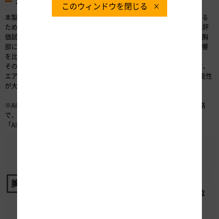
本製品の効果
このウィンドウを閉じる
本製品により、身体に与える衝撃をどのくらい軽減できるかを評価する
ため、公的機関である一般財団法人日本自動車研究所（JARI）で性能評
価試験を実施しました。検証方法は、人体模型に本製品を着用させて胸
部に衝撃を与えた場合と着用させなかった場合とで、身体に与える影響
を比較しました（図-2）。
その結果、約23㎏の衝撃子を衝突速度約24㎞/hで衝突させた場合では、
エアバッグ起動時は未装着時に比べて重傷以上（AIS3+※）となる可能性
が大幅に軽減されました（写真-5）。
※AIS・・・Abbreviated Injury Scale（簡易障害度スケール）の略
で、事故直後の障害程度を表す尺度。
「AIS3+」は重傷以上の障害リスク。