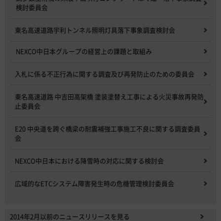
検討委員会
東名高速道路宇利トンネル照明灯具落下事象調査検討会
NEXCO中日本グループの経営上の課題と取組み
入札に係る不正行為に関する調査及び再発防止のための委員会
東名高速道路 中吉田高架橋 塗装塗替え工事による火災事故再発防
止委員会
E20 中央道を跨ぐ橋梁の耐震補強工事施工不良に関する調査委員
会
NEXCO中日本における降雪時の対応に関する検討会
広域的なETCシステム障害発生時の危機管理検討委員会
2014年2月以前のニュースリリースを見る