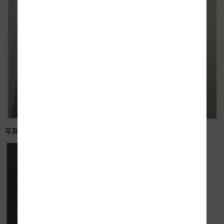
写真-2 エアバッグ起動時（左：正面、右：背面）