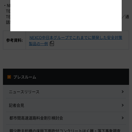
・NEXCO中日本お客さまセンター （24時間365日対応）
TEL：0120-922-229 （フリーダイヤル）
TEL：052-223-0333 （フリーダイヤルがご利用になれないお客さま／通
話料有料）
NEXCO中日本グループでこれまでに開発した安全対策
参考資料:
製品の一例
プレスルーム
ニュースリリース
記者会見
都市間高速道路料金割引検討会
鋼少数主桁橋の床版下面吹付コンクリートはく離・落下事象調査