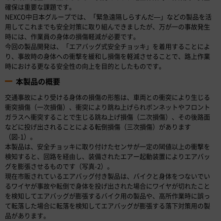
確保は重要な課題です。
NEXCO中日本グループでは、「緊急遠隔しらすんだ―」などの製品を活
用してこれまでも安全対策に取り組んできましたが、万が一の事故発生
時には、作業員の身体の損傷軽減が必要です。
今回の製品開発は、「エアバッグ式安全チョッキ」を着用することによ
り、事故時の身体への衝撃を緩和し損傷を軽減させることで、路上作業
時における更なる安全性の向上を目的としたものです。
本製品の概要
交通事故により受ける身体の損傷の形態は、車両との衝突により生じる
衝突損傷（一次損傷）、衝突により跳ね上げられボンネットやフロント
ガラスへ衝突することで生じる跳ね上げ損傷（二次損傷）、その後路面
などに投げ出されることによる転倒損傷（三次損傷）があります
（図-1）。
本製品は、安全チョッキに取り付けたセンサが一定の閾値以上の衝撃を
検知すると、回路を経由し、装備されたエアー起動装置によりエアバッ
グを膨張させるものです（写真-2）。
現在市販されているエアバッグ付き製品は、バイクと身体をつないでい
るワイヤが事故や転倒で身体を投げ出された場合にワイヤが切れたこと
を検知してエアバッグが膨張するバイク用の製品や、高所作業時に誤っ
て転落した場合に転落を検知してエアバッグが膨張する落下対策用の製
品があります。