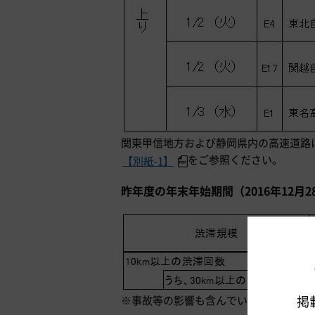
関東甲信地方および静岡県内の高速道路
をご参照ください。
【別紙-1】
昨年度の年末年始期間（2016年12月
掲
※事故等の影響も含んでいます。