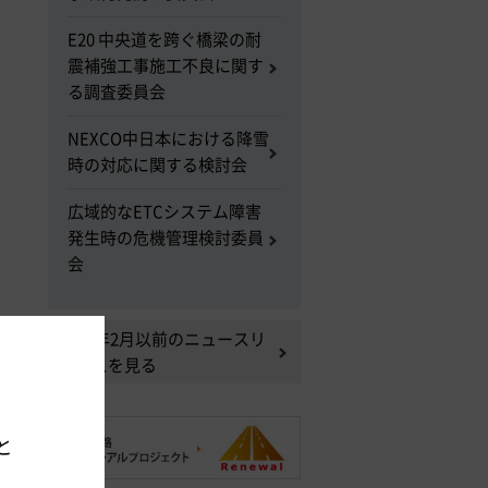
E20 中央道を跨ぐ橋梁の耐
震補強工事施工不良に関す
る調査委員会
NEXCO中日本における降雪
時の対応に関する検討会
広域的なETCシステム障害
発生時の危機管理検討委員
会
2014年2月以前のニュースリ
リースを見る
。
と