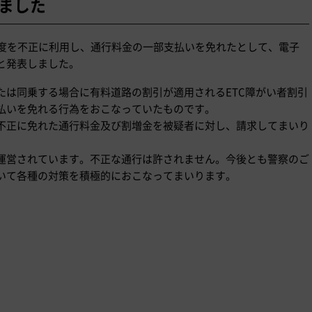
れました
制度を不正に利用し、通行料金の一部支払いを免れたとして、電子
と発表しました。
たは同乗する場合に有料道路の割引が適用されるETC障がい者割引
払いを免れる行為をおこなっていたものです。
不正に免れた通行料金及び割増金を被疑者に対し、請求してまいり
運営されています。不正な通行は許されません。今後とも警察のご
いて各種の対策を積極的におこなってまいります。