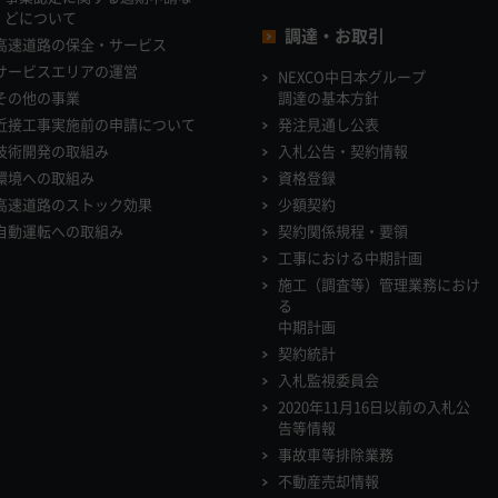
どについて
調達・お取引
高速道路の保全・サービス
サービスエリアの運営
NEXCO中日本グループ
その他の事業
調達の基本方針
近接工事実施前の申請について
発注見通し公表
技術開発の取組み
入札公告・契約情報
環境への取組み
資格登録
高速道路のストック効果
少額契約
自動運転への取組み
契約関係規程・要領
工事における中期計画
施工（調査等）管理業務におけ
る
中期計画
契約統計
入札監視委員会
2020年11月16日以前の入札公
告等情報
事故車等排除業務
不動産売却情報