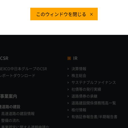
このウィンドウを閉じる
CSR
IR
NEXCO中日本グループのCSR
決算情報
レポートダウンロード
株主総会
サステナブルファイナンス
社債等の発行実績
事業案内
道路債券の承継
道路建設関係債務残高一覧
速道路の建設
格付情報
高速道路の建設情報
有価証券報告書/半期報告書
整備の流れ
事業認定に関する適期申請な