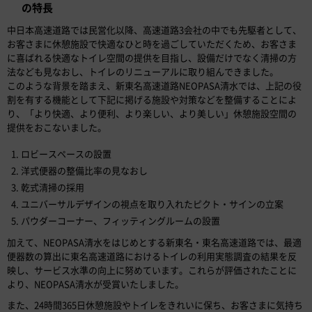
の特長
中日本高速道路では民営化以降、高速道路3会社の中でも先駆者として、
お客さまに休憩施設で快適なひと時を過ごしていただくため、お客さま
に喜ばれる快適なトイレ空間の提供を目指し、設備だけでなく清掃の方
法なども見なおし、トイレのリニューアルに取り組んできました。
このような背景を踏まえ、新東名高速道路NEOPASA清水では、上記の役
割を有する機能として下記に掲げる施設や対策などを整備することによ
り、「より快適、より便利、より楽しい、より美しい」休憩施設空間の
提供をおこないました。
ロビースペースの設置
洋式便器の整備比率の見なおし
乾式清掃の採用
ユニバーサルデザインの視点を取り入れたピクト・サインの立案
パウダーコーナー、フィッティングルームの設置
加えて、NEOPASA清水をはじめとする新東名・東名高速道路では、最適
便器数の算出に東名高速道路におけるトイレの利用実態調査の結果を反
映し、サービス水準の向上に努めています。これらが評価されたことに
より、NEOPASA清水が受賞いたしました。
また、24時間365日休憩施設やトイレをきれいに保ち、お客さまに気持ち