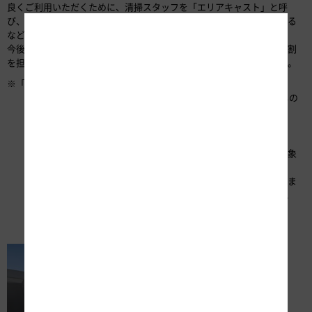
良くご利用いただくために、清掃スタッフを「エリアキャスト」と呼
び、清掃はもちろん、おもてなしの心でお迎えするため、お花を活ける
などのトイレ空間の演出や観光地のご案内をしています。
今後は、長時間の移動での疲労やストレスを解消する場所としての役割
を担うトイレ空間の創造を目指し、これらの活動を継続していきます。
※「日本トイレ大賞」について
2015年、有村女性活躍担当大臣の下で開催された政府の「暮らしの
質」向上検討会の提言により「日本トイレ大賞」が創設されまし
た。
日本トイレ大賞は、女性の「暮らしの質」の向上に資する取り組
み、とりわけすべての女性が暮らしやすくなる空間へと転換する象
徴となるトイレに関連する優れた取組事例を選定することによっ
て、すべての女性が輝く社会づくりに資することを目的としていま
す。応募総数は378件で、このうち28の案件に賞が贈られました。
（出典元：内閣府）