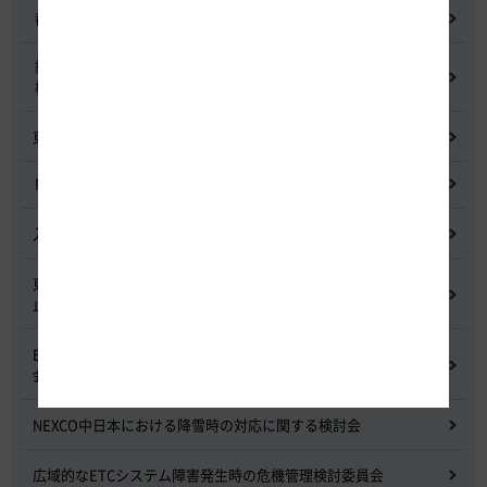
都市間高速道路料金割引検討会
鋼少数主桁橋の床版下面吹付コンクリートはく離・落下事象調査
検討委員会
東名高速道路宇利トンネル照明灯具落下事象調査検討会
NEXCO中日本グループの経営上の課題と取組み
入札に係る不正行為に関する調査及び再発防止のための委員会
東名高速道路 中吉田高架橋 塗装塗替え工事による火災事故再発防
止委員会
E20 中央道を跨ぐ橋梁の耐震補強工事施工不良に関する調査委員
会
NEXCO中日本における降雪時の対応に関する検討会
広域的なETCシステム障害発生時の危機管理検討委員会