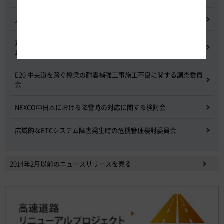
入札に係る不正行為に関する調査及び再発防止のための委員会
東名高速道路 中吉田高架橋 塗装塗替え工事による火災事故再発防
止委員会
E20 中央道を跨ぐ橋梁の耐震補強工事施工不良に関する調査委員
会
NEXCO中日本における降雪時の対応に関する検討会
広域的なETCシステム障害発生時の危機管理検討委員会
2014年2月以前のニュースリリースを見る