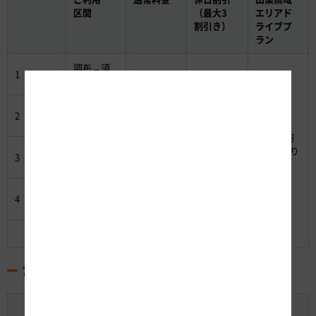
区間
（最大3
エリアド
割引き）
ライブプ
ラン
調布→須
1
3,550円
2,670円
玉
須玉→勝
2
1,260円
880円
沼
5,900円
勝沼→河
2日間乗り
3
1,260円
880円
口湖
放題！
河口湖→
4
2,590円
2,000円
調布
合計
8,660円
6,430円
富士山周遊エリアのお得なご利用例
ご利用
通常料金
休日割引
富士山周