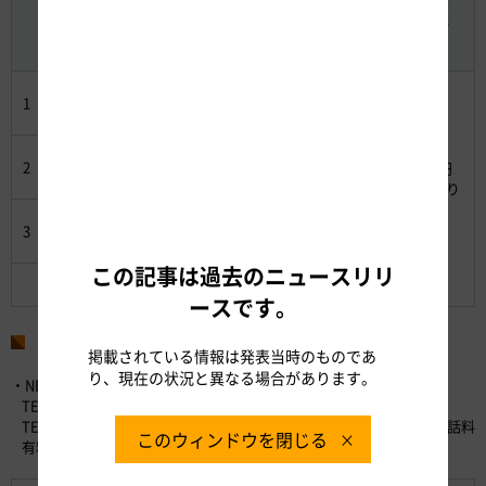
区間
（最大3
遊エリア
割引き）
ドライブ
プラン
調布→勝
1
2,490円
1,930円
沼
勝沼→河
2
1,260円
880円
4,100円
口湖
2日間乗り
放題！
河口湖→
3
2,590円
2,000円
調布
この記事は過去のニュースリリ
合計
6,340円
4,810円
ースです。
お問い合わせ先
掲載されている情報は発表当時のものであ
り、現在の状況と異なる場合があります。
・NEXCO中日本お客さまセンター （24時間365日対応）
TEL：0120-922-229 （フリーダイヤル）
TEL：052-223-0333 （フリーダイヤルが利用できないお客さま／通話料
このウィンドウを閉じる
有料）