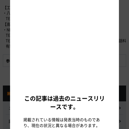
【工事に関するお問い合わせ】
・八王子支社 八王子保全･サービスセンター
TEL：042-691-7121（代表）平日9：00～17：25
【高速道路に関するお問い合わせ】
・NEXCO中日本お客さまセンター （24時間365日対応）
TEL：0120-922-229 （フリーダイヤル）
TEL：052-223-0333 （フリーダイヤルが利用できないお客さま／通話料
有料）
参考資料:
通行止めの概要
プレスルーム
この記事は過去のニュースリリ
ースです。
ニュースリリース
掲載されている情報は発表当時のものであ
記者会見
り、現在の状況と異なる場合があります。