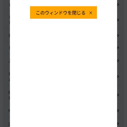
都市間高速道路料金割引検討会
このウィンドウを閉じる
鋼少数主桁橋の床版下面吹付コンクリートはく離・落下事象調査
検討委員会
東名高速道路宇利トンネル照明灯具落下事象調査検討会
NEXCO中日本グループの経営上の課題と取組み
入札に係る不正行為に関する調査及び再発防止のための委員会
東名高速道路 中吉田高架橋 塗装塗替え工事による火災事故再発防
止委員会
E20 中央道を跨ぐ橋梁の耐震補強工事施工不良に関する調査委員
会
NEXCO中日本における降雪時の対応に関する検討会
広域的なETCシステム障害発生時の危機管理検討委員会