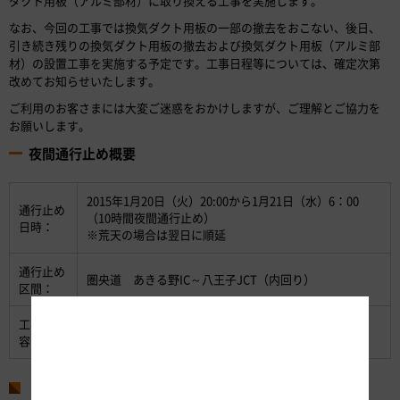
ダクト用板（アルミ部材）に取り換える工事を実施します。
なお、今回の工事では換気ダクト用板の一部の撤去をおこない、後日、
引き続き残りの換気ダクト用板の撤去および換気ダクト用板（アルミ部
材）の設置工事を実施する予定です。工事日程等については、確定次第
改めてお知らせいたします。
ご利用のお客さまには大変ご迷惑をおかけしますが、ご理解とご協力を
お願いします。
夜間通行止め概要
2015年1月20日（火）20:00から1月21日（水）6：00
通行止め
（10時間夜間通行止め）
日時：
※荒天の場合は翌日に順延
通行止め
圏央道 あきる野IC～八王子JCT（内回り）
区間：
工事内
（1）トンネルの換気ダクト板取換に伴う一部撤去工
容：
事 （2）トンネル設備点検など
お問い合わせ先