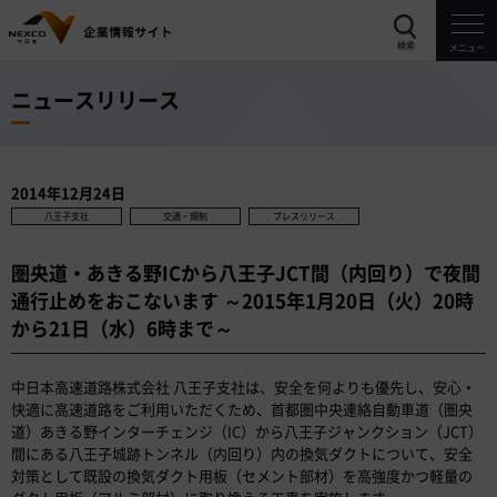
検索
メニュー
ニュースリリース
2014年12月24日
八王子支社
交通・規制
プレスリリース
圏央道・あきる野ICから八王子JCT間（内回り）で夜間
通行止めをおこないます ～2015年1月20日（火）20時
から21日（水）6時まで～
中日本高速道路株式会社 八王子支社は、安全を何よりも優先し、安心・
快適に高速道路をご利用いただくため、首都圏中央連絡自動車道（圏央
道）あきる野インターチェンジ（IC）から八王子ジャンクション（JCT）
間にある八王子城跡トンネル（内回り）内の換気ダクトについて、安全
対策として既設の換気ダクト用板（セメント部材）を高強度かつ軽量の