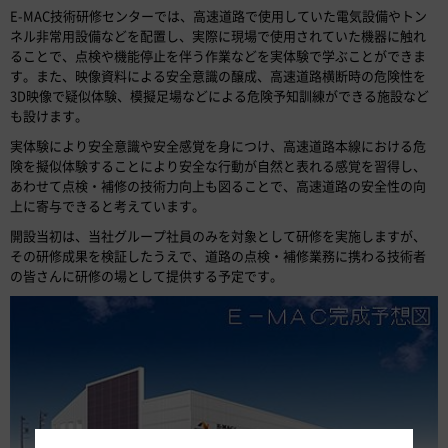
E-MAC技術研修センターでは、高速道路で使用していた電気設備やトン
ネル非常用設備などを配置し、実際に現場で使用されていた機器に触れ
ることで、点検や機能停止を伴う作業などを実体験で学ぶことができま
す。また、映像資料による安全意識の醸成、高速道路横断時の危険性を
3D映像で疑似体験、模擬足場などによる危険予知訓練ができる施設など
も設けます。
実体験により安全意識や安全感覚を身につけ、高速道路本線における危
険を擬似体験することにより安全な行動が自然と表れる感覚を習得し、
あわせて点検・補修の技術力向上も図ることで、高速道路の安全性の向
上に寄与できると考えています。
開設当初は、当社グループ社員のみを対象として研修を実施しますが、
その研修成果を検証したうえで、道路の点検・補修業務に携わる技術者
の皆さんに研修の場として提供する予定です。