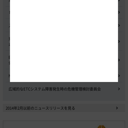
NEXCO中日本グループの経営上の課題と取組み
入札に係る不正行為に関する調査及び再発防止のための委員会
東名高速道路 中吉田高架橋 塗装塗替え工事による火災事故再発防
止委員会
E20 中央道を跨ぐ橋梁の耐震補強工事施工不良に関する調査委員
会
NEXCO中日本における降雪時の対応に関する検討会
広域的なETCシステム障害発生時の危機管理検討委員会
2014年2月以前のニュースリリースを見る