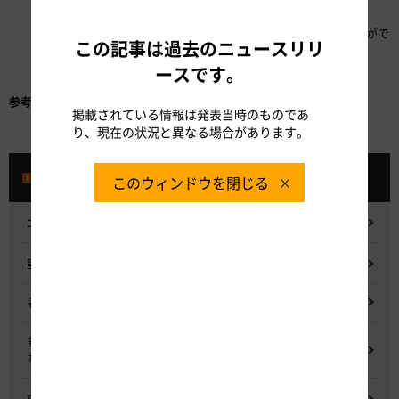
1）映像資料による安全意識の醸成ができる施設
2）3D映像による本線横断時などの車両速度感覚の疑似体験がで
この記事は過去のニュースリリ
きる施設
ースです。
3）模擬足場などで実際に危険を体験し危険予知を学ぶ施設
参考資料：
E-MAC技術研修センターの概要
掲載されている情報は発表当時のものであ
り、現在の状況と異なる場合があります。
プレスルーム
このウィンドウを閉じる
ニュースリリース
記者会見
都市間高速道路料金割引検討会
鋼少数主桁橋の床版下面吹付コンクリートはく離・落下事象調査
検討委員会
東名高速道路宇利トンネル照明灯具落下事象調査検討会