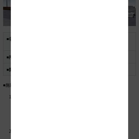
■名称
E-MAC技術研修センター（Electric Machine
Architecture Communication）
■所在地
岐阜県各務原市鵜沼各務原町7-71-10
■開設日
2014年5月29日（木）
■施設
実体感型研修設備
1）受配電・自家発電設備を再現
2）トンネル非常用設備を再現
3）その他の電気設備を再現
安全文化醸成施設