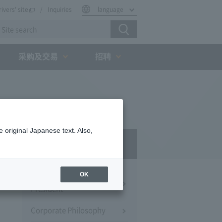
rivers' site
Inquiries
language
采购及交易
招聘
 original Japanese text. Also,
Company Profile​ ​
OK
Message from the
President
Corporate Philosophy