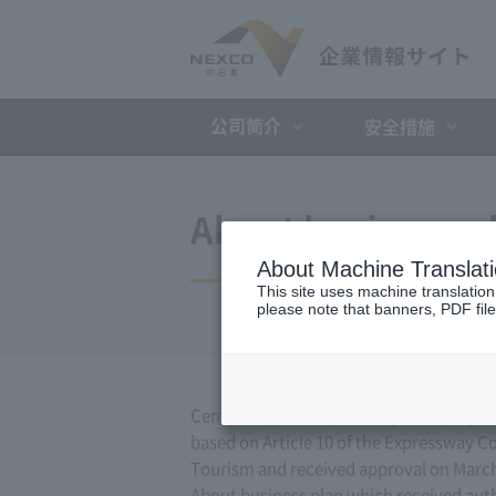
公司简介
安全措施
About business pl
About Machine Translat
This site uses machine translation
please note that banners, PDF file
Central Nippon Expressway Company Limite
based on Article 10 of the Expressway Co.
Tourism and received approval on March
About business plan which received author