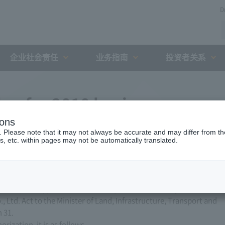
D
企业社会责任
业务指南
投资者关系
an for 2010 business year
ions
. Please note that it may not always be accurate and may differ from the
s, etc. within pages may not be automatically translated.
d, Ltd. applied for a business plan for the fiscal year 2010
, Ltd. Act to the Minister of Land, Infrastructure, Transport and
 31.
ization, it is as follows.