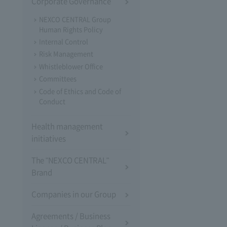
Corporate Governance
NEXCO CENTRAL Group
Human Rights Policy
Internal Control
Risk Management
Whistleblower Office
Committees
Code of Ethics and Code of
Conduct
Health management
initiatives
The "NEXCO CENTRAL"
Brand
Companies in our Group
Agreements / Business