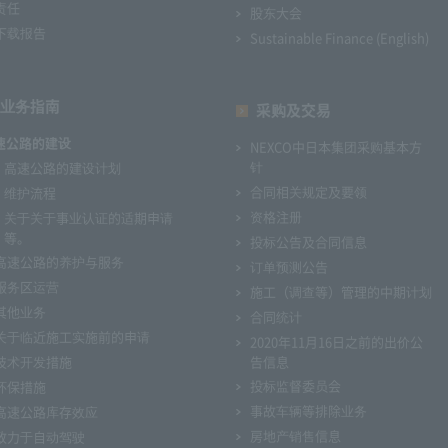
责任
股东大会
下载报告
Sustainable Finance (English)
业务指南
采购及交易
速公路的建设
NEXCO中日本集团采购基本方
针
高速公路的建设计划
合同相关规定及要领
维护流程
资格注册
关于关于事业认证的适期申请
等。
投标公告及合同信息
高速公路的养护与服务
订单预测公告
服务区运营
施工（调查等）管理的中期计划
其他业务
合同统计
关于临近施工实施前的申请
2020年11月16日之前的出价公
技术开发措施
告信息
投标监督委员会
环保措施
事故车辆等排除业务
高速公路库存效应
房地产销售信息
致力于自动驾驶