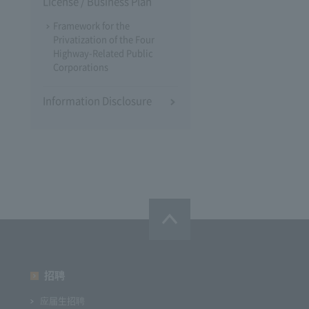
License / Business Plan
Framework for the
Privatization of the Four
Highway-Related Public
Corporations
Information Disclosure
招聘
应届生招聘