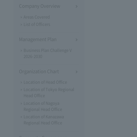
Company Overview
Areas Covered
List of Officers
Management Plan
Business Plan Challenge V
2026-2030
Organization Chart
Location of Head Office
Location of Tokyo Regional
Head Office
Location of Nagoya
Regional Head Office
Location of Kanazawa
Regional Head Office