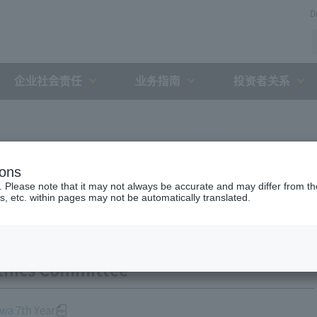
D
企业社会责任
业务指南
投资者关系
ions
. Please note that it may not always be accurate and may differ from the
s, etc. within pages may not be automatically translated.
thics Committee
iwa 7th Year