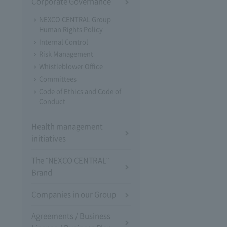
Corporate Governance
NEXCO CENTRAL Group
Human Rights Policy
Internal Control
Risk Management
Whistleblower Office
Committees
Code of Ethics and Code of
Conduct
Health management
initiatives
The "NEXCO CENTRAL"
Brand
Companies in our Group
Agreements / Business