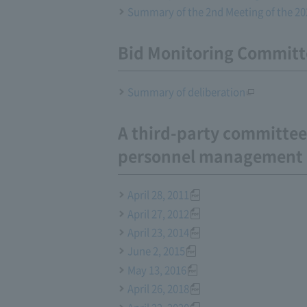
Summary of the 2nd Meeting of the 202
Bid Monitoring Committ
Summary of deliberation
A third-party committee
personnel management o
April 28, 2011
April 27, 2012
April 23, 2014
June 2, 2015
May 13, 2016
April 26, 2018