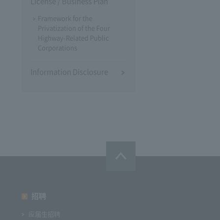
License / Business Plan
Framework for the
Privatization of the Four
Highway-Related Public
Corporations
Information Disclosure
招聘
应届生招聘