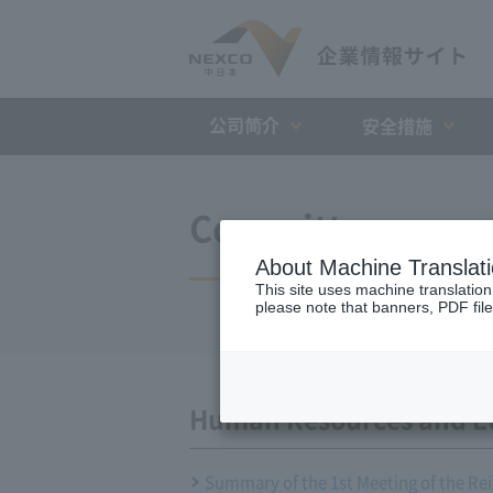
公司简介
安全措施
Committee
About Machine Translat
This site uses machine translation
please note that banners, PDF file
Human Resources and E
Summary of the 1st Meeting of the Re