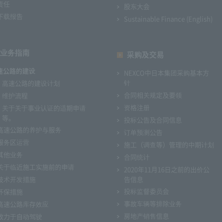
责任
股东大会
下载报告
Sustainable Finance (English)
业务指南
采购及交易
速公路的建设
NEXCO中日本集团采购基本方
针
高速公路的建设计划
合同相关规定及要领
维护流程
资格注册
关于关于事业认证的适期申请
等。
投标公告及合同信息
高速公路的养护与服务
订单预测公告
服务区运营
施工（调查等）管理的中期计划
其他业务
合同统计
关于临近施工实施前的申请
2020年11月16日之前的出价公
技术开发措施
告信息
投标监督委员会
环保措施
事故车辆等排除业务
高速公路库存效应
房地产销售信息
致力于自动驾驶