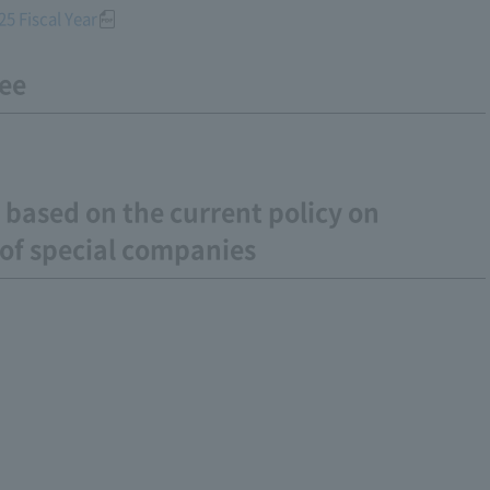
5 Fiscal Year
ee
 based on the current policy on
f special companies