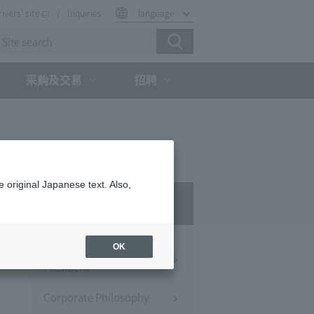
rivers' site
Inquiries
language
采购及交易
招聘
 original Japanese text. Also,
Company Profile​ ​
OK
Message from the
President
Corporate Philosophy