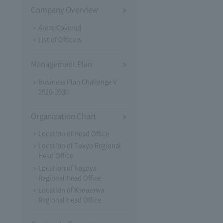
Company Overview
Areas Covered
List of Officers
Management Plan
Business Plan Challenge V
2026-2030
Organization Chart
Location of Head Office
Location of Tokyo Regional
Head Office
Location of Nagoya
Regional Head Office
Location of Kanazawa
Regional Head Office