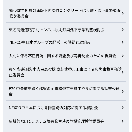
鋼少数主桁橋の床版下面吹付コンクリートはく離・落下事象調査
検討委員会
東名高速道路宇利トンネル照明灯具落下事象調査検討会
NEXCO中日本グループの経営上の課題と取組み
入札に係る不正行為に関する調査及び再発防止のための委員会
東名高速道路 中吉田高架橋 塗装塗替え工事による火災事故再発防
止委員会
E20 中央道を跨ぐ橋梁の耐震補強工事施工不良に関する調査委員
会
NEXCO中日本における降雪時の対応に関する検討会
広域的なETCシステム障害発生時の危機管理検討委員会