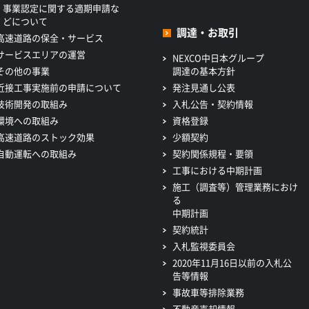
事業認定に関する適期申請な
どについて
調達・お取引
高速道路の保全・サービス
サービスエリアの運営
NEXCO中日本グループ
その他の事業
調達の基本方針
近接工事実施前の申請について
発注見通し公表
技術開発の取組み
入札公告・契約情報
環境への取組み
資格登録
高速道路のストック効果
少額契約
自動運転への取組み
契約関係規程・要領
工事における中期計画
施工（調査等）管理業務におけ
る
中期計画
契約統計
入札監視委員会
2020年11月16日以前の入札公
告等情報
事故車等排除業務
不動産売却情報