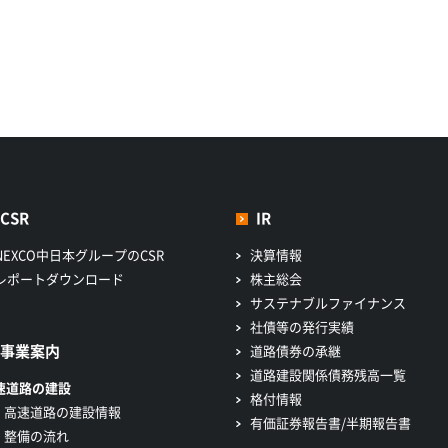
CSR
IR
NEXCO中日本グループのCSR
決算情報
レポートダウンロード
株主総会
サステナブルファイナンス
社債等の発行実績
事業案内
道路債券の承継
道路建設関係債務残高一覧
速道路の建設
格付情報
高速道路の建設情報
有価証券報告書/半期報告書
整備の流れ