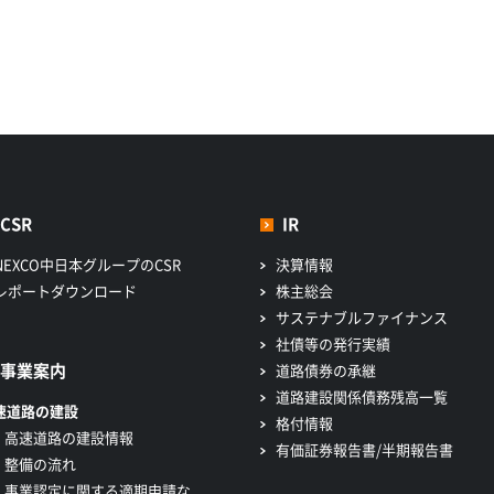
CSR
IR
NEXCO中日本グループのCSR
決算情報
レポートダウンロード
株主総会
サステナブルファイナンス
社債等の発行実績
事業案内
道路債券の承継
道路建設関係債務残高一覧
速道路の建設
格付情報
高速道路の建設情報
有価証券報告書/半期報告書
整備の流れ
事業認定に関する適期申請な