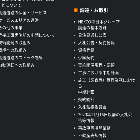
どについて
調達・お取引
高速道路の保全・サービス
サービスエリアの運営
NEXCO中日本グループ
その他の事業
調達の基本方針
近接工事実施前の申請について
発注見通し公表
技術開発の取組み
入札公告・契約情報
環境への取組み
資格登録
高速道路のストック効果
少額契約
自動運転への取組み
契約関係規程・要領
工事における中期計画
施工（調査等）管理業務におけ
る
中期計画
契約統計
入札監視委員会
2020年11月16日以前の入札公
告等情報
事故車等排除業務
不動産売却情報