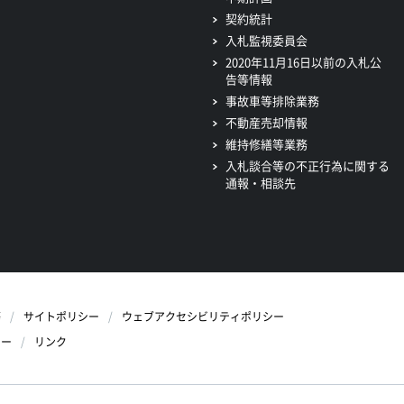
契約統計
入札監視委員会
2020年11月16日以前の入札公
告等情報
事故車等排除業務
不動産売却情報
維持修繕等業務
入札談合等の不正行為に関する
通報・相談先
等
サイトポリシー
ウェブアクセシビリティポリシー
シー
リンク