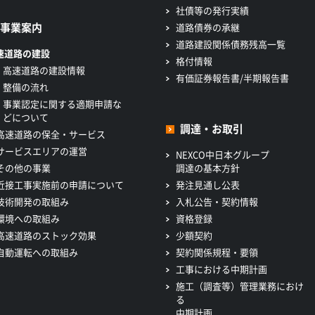
社債等の発行実績
事業案内
道路債券の承継
道路建設関係債務残高一覧
速道路の建設
格付情報
高速道路の建設情報
有価証券報告書/半期報告書
整備の流れ
事業認定に関する適期申請な
どについて
調達・お取引
高速道路の保全・サービス
サービスエリアの運営
NEXCO中日本グループ
その他の事業
調達の基本方針
近接工事実施前の申請について
発注見通し公表
技術開発の取組み
入札公告・契約情報
環境への取組み
資格登録
高速道路のストック効果
少額契約
自動運転への取組み
契約関係規程・要領
工事における中期計画
施工（調査等）管理業務におけ
る
中期計画