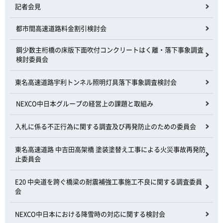
記者会見
都市間高速道路料金割引検討会
鋼少数主桁橋の床版下面吹付コンクリートはく離・落下事象調査
検討委員会
東名高速道路宇利トンネル照明灯具落下事象調査検討会
NEXCO中日本グループの経営上の課題と取組み
入札に係る不正行為に関する調査及び再発防止のための委員会
東名高速道路 中吉田高架橋 塗装塗替え工事による火災事故再発防
止委員会
E20 中央道を跨ぐ橋梁の耐震補強工事施工不良に関する調査委員
会
NEXCO中日本における降雪時の対応に関する検討会