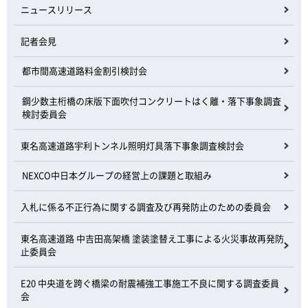
ニュースリリース
記者会見
都市間高速道路料金割引検討会
鋼少数主桁橋の床版下面吹付コンクリートはく離・落下事象調査
検討委員会
東名高速道路宇利トンネル照明灯具落下事象調査検討会
NEXCO中日本グループの経営上の課題と取組み
入札に係る不正行為に関する調査及び再発防止のための委員会
東名高速道路 中吉田高架橋 塗装塗替え工事による火災事故再発防
止委員会
E20 中央道を跨ぐ橋梁の耐震補強工事施工不良に関する調査委員
会