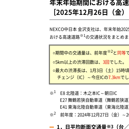
年末年始期間における高
［2025年12月26日（金
NEXCO中日本 金沢支社は、年末年始202
※1
おける高速道路
の交通状況をまとめま
※2
○期間中の交通量は、前年度
と
同等
○5km以上の渋滞回数は、
3回
でした。
○最大の渋滞長は、1月3日（土）15時
チェンジ（IC）～今庄ICの
7.3km
でし
1
※
E8 北陸道：木之本IC～朝日IC
E27 舞鶴若狭自動車道（舞鶴若狭道）
E41 東海北陸自動車道（東海北陸道）
2
※
前年度：2024年12月27日（金）～2
1．日平均断面交通量
（台／
※3