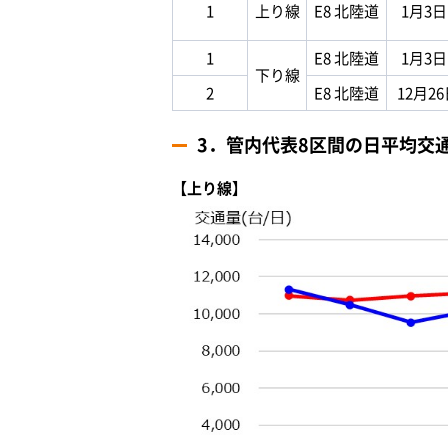
1
上り線
E8 北陸道
1月3
1
E8 北陸道
1月3
下り線
2
E8 北陸道
12月2
3．管内代表8区間の日平均交
【上り線】