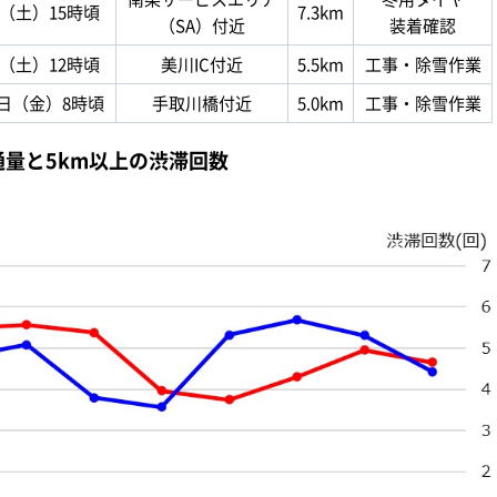
日（土）15時頃
7.3km
（SA）付近
装着確認
日（土）12時頃
美川IC付近
5.5km
工事・除雪作業
6日（金）8時頃
手取川橋付近
5.0km
工事・除雪作業
通量と5km以上の渋滞回数