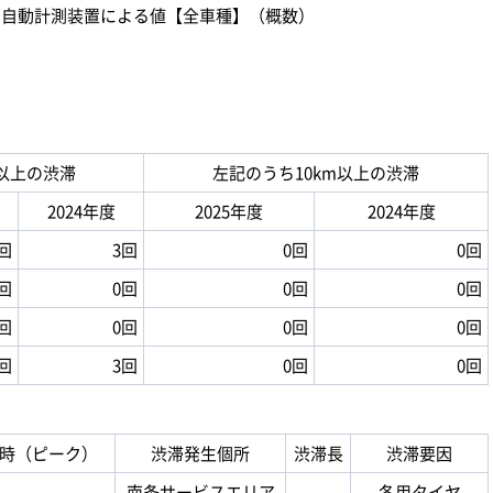
自動計測装置による値【全車種】（概数）
m以上の渋滞
左記のうち10km以上の渋滞
2024年度
2025年度
2024年度
回
3回
0回
0回
回
0回
0回
0回
回
0回
0回
0回
回
3回
0回
0回
時（ピーク）
渋滞発生個所
渋滞長
渋滞要因
南条サービスエリア
冬用タイヤ