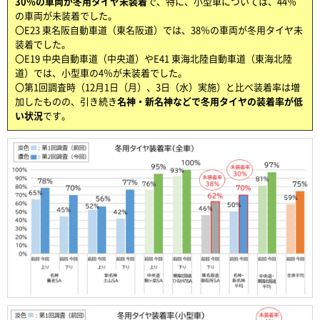
30％の車両が冬用タイヤ未装着
で、特に、小型車については、44％
の車両が未装着でした。
〇E23 東名阪自動車道（東名阪道）では、38％の車両が冬用タイヤ未
装着でした。
〇E19 中央自動車道（中央道）やE41 東海北陸自動車道（東海北陸
道）では、小型車の4％が未装着でした。
〇第1回調査時（12月1日（月）、3日（水）実施）と比べ装着率は増
加したものの、引き続き
名神・新名神などで冬用タイヤの装着率が低
い状況
です。