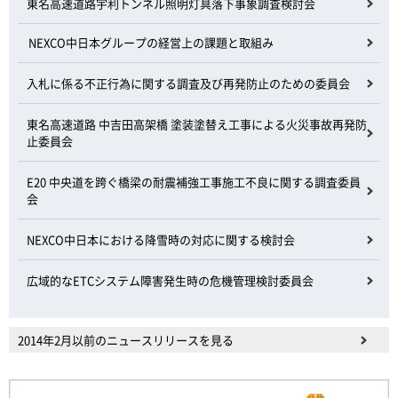
東名高速道路宇利トンネル照明灯具落下事象調査検討会
NEXCO中日本グループの経営上の課題と取組み
入札に係る不正行為に関する調査及び再発防止のための委員会
東名高速道路 中吉田高架橋 塗装塗替え工事による火災事故再発防
止委員会
E20 中央道を跨ぐ橋梁の耐震補強工事施工不良に関する調査委員
会
NEXCO中日本における降雪時の対応に関する検討会
広域的なETCシステム障害発生時の危機管理検討委員会
2014年2月以前のニュースリリースを見る