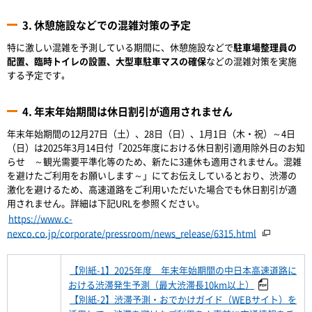
3. 休憩施設などでの混雑対策の予定
特に激しい混雑を予測している期間に、休憩施設などで
駐車場整理員の
配置、臨時トイレの設置、大型車駐車マスの確保
などの混雑対策を実施
する予定です｡
4. 年末年始期間は休日割引が適用されません
年末年始期間の12月27日（土）、28日（日）、1月1日（木・祝）～4日
（日）は2025年3月14日付「2025年度における休日割引適用除外日のお知
らせ ～観光需要平準化等のため、新たに3連休も適用されません。混雑
を避けたご利用をお願いします～」にてお伝えしているとおり、渋滞の
激化を避けるため、高速道路をご利用いただいた場合でも休日割引が適
用されません。詳細は下記URLを参照ください。
https://www.c-
nexco.co.jp/corporate/pressroom/news_release/6315.html
【別紙-1】2025年度 年末年始期間の中日本高速道路に
おける渋滞発生予測（最大渋滞長10km以上）
【別紙-2】渋滞予測・おでかけガイド（WEBサイト）を