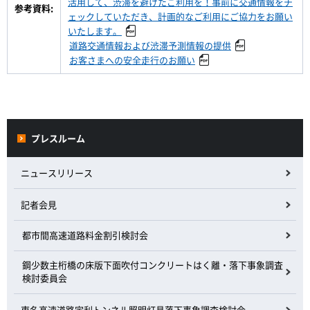
活用して、渋滞を避けたご利用を！事前に交通情報をチ
参考資料:
ェックしていただき、計画的なご利用にご協力をお願い
いたします。
道路交通情報および渋滞予測情報の提供
お客さまへの安全走行のお願い
プレスルーム
ニュースリリース
記者会見
都市間高速道路料金割引検討会
鋼少数主桁橋の床版下面吹付コンクリートはく離・落下事象調査
検討委員会
東名高速道路宇利トンネル照明灯具落下事象調査検討会