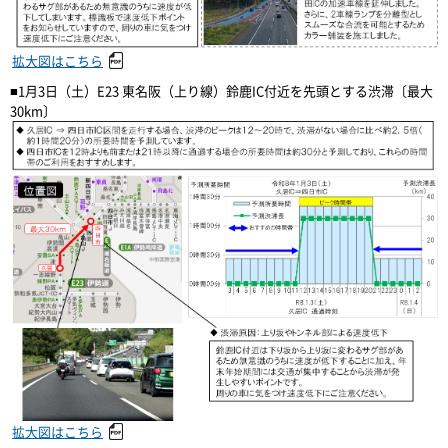
拡大図はこちら
■1月3日（土）E23 東名阪（上り線）鈴鹿IC付近を先頭とする渋滞〔最大
30km〕
拡大図はこちら