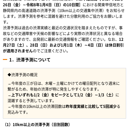
26日（金）～令和8年1月4日（日）の10日間］
における関東甲信地方と
静岡県内の高速道路の渋滞予測（10km以上の交通集中渋滞）をお知らせ
します。渋滞予測を参考に混雑を避けた分散利用のご協力をお願いしま
す。
渋滞予測は過去の渋滞実績と最近の交通状況を踏まえたものですが、事
故などの交通障害や天候の影響などにより実際の渋滞状況と異なる場合
がありますので、出発前に最新の交通情報をご確認ください。なお、
12
月27日（土）、28日（日）および1月1日（木）～4日（日）は休日割引
が適用されません
のでご注意ください。
1．渋滞予測について
◆渋滞予測の概況
→今年度の三が日は、木曜～土曜にかけての曜日配列となり週末に
繋がるため、年始の渋滞が特に発生しやすくなります。
→
上下いずれも1/2（金）をピークとして1/2（金）～1/3（土）
に
混雑すると予測しています。
→今年度の10km以上の渋滞回数は
昨年度実績と比較して5回減少
る
見込みです。
（1）10km以上の渋滞予測（日別回数）