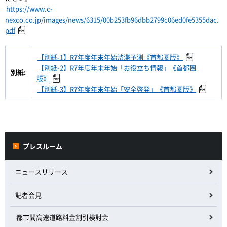
https://www.c-
nexco.co.jp/images/news/6315/00b253fb96dbb2799c06ed0fe5355dac.
pdf
【別紙-1】R7年度年末年始渋滞予測《首都圏版》
【別紙-2】R7年度年末年始「お役立ち情報」《首都圏
別紙:
版》
【別紙-3】R7年度年末年始「安全啓発」《首都圏版》
プレスルーム
ニュースリリース
記者会見
都市間高速道路料金割引検討会