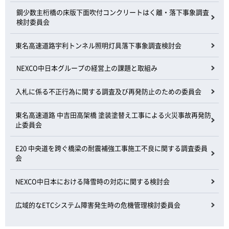
鋼少数主桁橋の床版下面吹付コンクリートはく離・落下事象調査
検討委員会
東名高速道路宇利トンネル照明灯具落下事象調査検討会
NEXCO中日本グループの経営上の課題と取組み
入札に係る不正行為に関する調査及び再発防止のための委員会
東名高速道路 中吉田高架橋 塗装塗替え工事による火災事故再発防
止委員会
E20 中央道を跨ぐ橋梁の耐震補強工事施工不良に関する調査委員
会
NEXCO中日本における降雪時の対応に関する検討会
広域的なETCシステム障害発生時の危機管理検討委員会