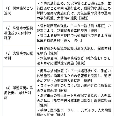
・予防的通行止め、実況降雪による通行止め、並
（1）関係機関との
行国道などとの同時通行止め、段階的な通行止め
連携
解除の確実な実施に向け、対象区間や具体の運用
の事前調整、大雪時の連携［継続］
・雪氷巡回班の強化、モニター監視員（専任）の
（2）降雪時の監視
配置により、路面状況を常時監視［継続］
機能並びに体制の
・雪による視界不良時でも遠隔監視できるよう画
確保
像解析機能を試行導入［強化］
・降雪前から広域の応援派遣を実施し、除雪体制
（3）大雪時の応援
を構築［継続］
体制
・気象急変時、隣接事務所など（社外含む）から
速やかな応援派遣を実施［継続］
・簡易な規制装置（エアー式遮断機）や、手前の
休憩施設に誘導するための情報板を設置し、通行
止め区間への車両流入を抑制［継続］
・スタック発生のリスクが高い箇所近傍に救援車
（4）滞留車両の早
両を事前配置［継続］
期救出に向けた対
・滞留車両の救出ルートを確保するため、大型車
応
両が転回可能な中央分離帯開口部を計画的に整備
［継続］
・手押し型小型ロータリー、EVバイク、人力除雪
機材を配備［継続］