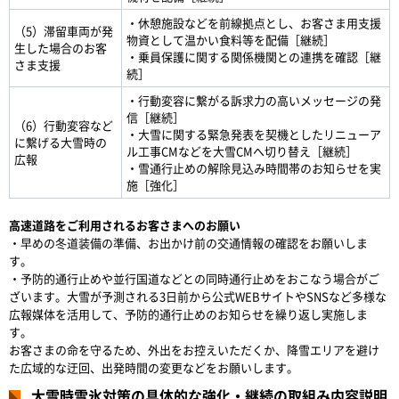
・休憩施設などを前線拠点とし、お客さま用支援
（5）滞留車両が発
物資として温かい食料等を配備［継続］
生した場合のお客
・乗員保護に関する関係機関との連携を確認［継
さま支援
続］
・行動変容に繋がる訴求力の高いメッセージの発
信［継続］
（6）行動変容など
・大雪に関する緊急発表を契機としたリニューア
に繋げる大雪時の
ル工事CMなどを大雪CMへ切り替え［継続］
広報
・雪通行止めの解除見込み時間帯のお知らせを実
施［強化］
高速道路をご利用されるお客さまへのお願い
・早めの冬道装備の準備、お出かけ前の交通情報の確認をお願いしま
す。
・予防的通行止めや並行国道などとの同時通行止めをおこなう場合がご
ざいます。大雪が予測される3日前から公式WEBサイトやSNSなど多様な
広報媒体を活用して、予防的通行止めのお知らせを繰り返し実施しま
す。
お客さまの命を守るため、外出をお控えいただくか、降雪エリアを避け
た広域的な迂回、出発時間の変更などをお願いします。
大雪時雪氷対策の具体的な強化・継続の取組み内容説明