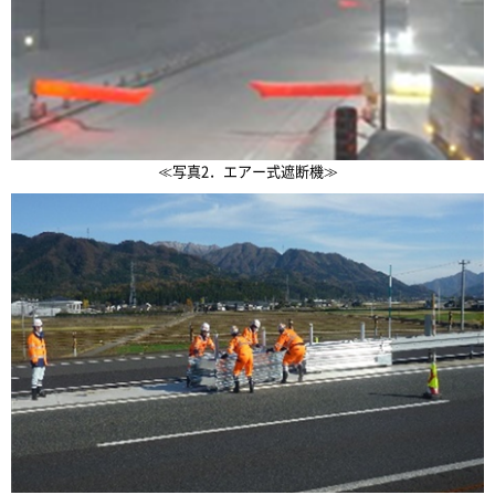
≪写真2．エアー式遮断機≫