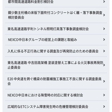
都市間高速道路料金割引検討会
鋼少数主桁橋の床版下面吹付コンクリートはく離・落下事象調査
検討委員会
東名高速道路宇利トンネル照明灯具落下事象調査検討会
NEXCO中日本グループの経営上の課題と取組み
入札に係る不正行為に関する調査及び再発防止のための委員会
東名高速道路 中吉田高架橋 塗装塗替え工事による火災事故再発防
止委員会
E20 中央道を跨ぐ橋梁の耐震補強工事施工不良に関する調査委員
会
NEXCO中日本における降雪時の対応に関する検討会
広域的なETCシステム障害発生時の危機管理検討委員会