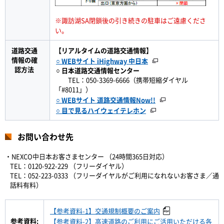
※諏訪湖SA閉鎖後の引き続きの駐車はご遠慮くださ
い。
道路交通
【リアルタイムの道路交通情報】
情報の確
○ WEBサイト iHighway 中日本
認方法
○ 日本道路交通情報センター
TEL：050-3369-6666（携帯短縮ダイヤル
「#8011」）
○ WEBサイト 道路交通情報Now!!
○ 目で見るハイウェイテレホン
お問い合わせ先
・NEXCO中日本お客さまセンター （24時間365日対応）
TEL：0120-922-229 （フリーダイヤル）
TEL：052-223-0333 （フリーダイヤルがご利用になれないお客さま／通
話料有料）
【参考資料-1】交通規制概要のご案内
参考資料:
【参考資料-2】高速道路のご利用にご活用いただける各