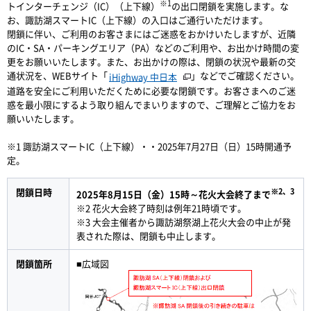
※1
トインターチェンジ（IC）（上下線）
の出口閉鎖を実施します。な
お、諏訪湖スマートIC（上下線）の入口はご通行いただけます。
閉鎖に伴い、ご利用のお客さまにはご迷惑をおかけいたしますが、近隣
のIC・SA・パーキングエリア（PA）などのご利用や、お出かけ時間の変
更をお願いいたします。また、お出かけの際は、閉鎖の状況や最新の交
通状況を、WEBサイト「
」などでご確認ください。
iHighway 中日本
道路を安全にご利用いただくために必要な閉鎖です。お客さまへのご迷
惑を最小限にするよう取り組んでまいりますので、ご理解とご協力をお
願いいたします。
※1 諏訪湖スマートIC（上下線）・・2025年7月27日（日）15時開通予
定。
閉鎖日時
※2、3
2025年8月15日（金）15時～花火大会終了まで
※2 花火大会終了時刻は例年21時頃です。
※3 大会主催者から諏訪湖祭湖上花火大会の中止が発
表された際は、閉鎖も中止します。
閉鎖箇所
■広域図