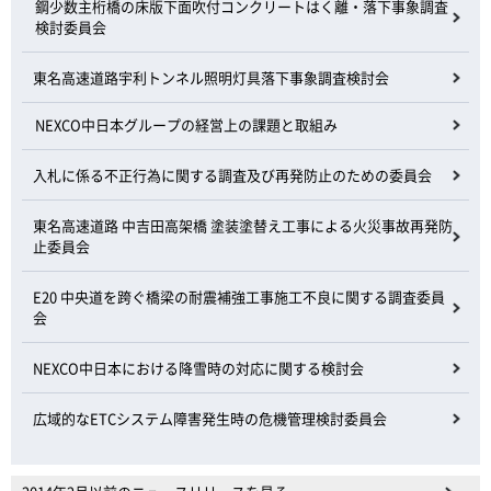
鋼少数主桁橋の床版下面吹付コンクリートはく離・落下事象調査
検討委員会
東名高速道路宇利トンネル照明灯具落下事象調査検討会
NEXCO中日本グループの経営上の課題と取組み
入札に係る不正行為に関する調査及び再発防止のための委員会
東名高速道路 中吉田高架橋 塗装塗替え工事による火災事故再発防
止委員会
E20 中央道を跨ぐ橋梁の耐震補強工事施工不良に関する調査委員
会
NEXCO中日本における降雪時の対応に関する検討会
広域的なETCシステム障害発生時の危機管理検討委員会