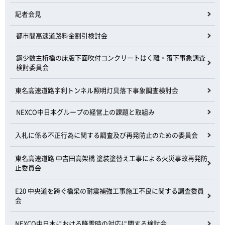
記者会見
都市間高速道路料金割引検討会
鋼少数主桁橋の床版下面吹付コンクリートはく離・落下事象調査
検討委員会
東名高速道路宇利トンネル照明灯具落下事象調査検討会
NEXCO中日本グループの経営上の課題と取組み
入札に係る不正行為に関する調査及び再発防止のための委員会
東名高速道路 中吉田高架橋 塗装塗替え工事による火災事故再発防
止委員会
E20 中央道を跨ぐ橋梁の耐震補強工事施工不良に関する調査委員
会
NEXCO中日本における降雪時の対応に関する検討会